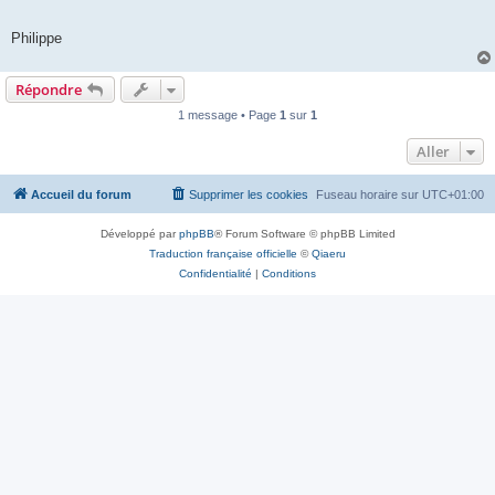
Philippe
Répondre
1 message • Page
1
sur
1
Aller
Accueil du forum
Supprimer les cookies
Fuseau horaire sur
UTC+01:00
Développé par
phpBB
® Forum Software © phpBB Limited
Traduction française officielle
©
Qiaeru
Confidentialité
|
Conditions