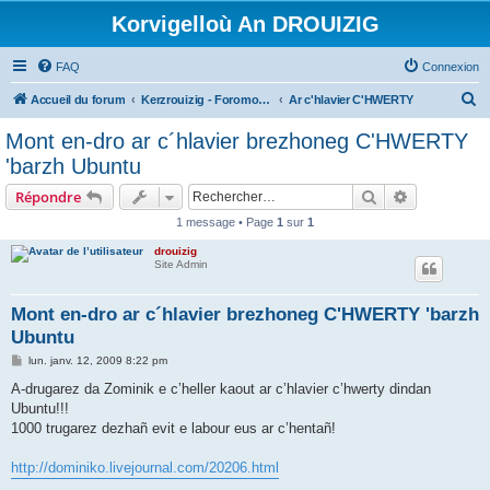
Korvigelloù An DROUIZIG
FAQ
Connexion
R
Accueil du forum
Kerzrouizig - Foromoù An Drouizig
Ar c'hlavier C'HWERTY
e
Mont en-dro ar c´hlavier brezhoneg C'HWERTY
c
'barzh Ubuntu
h
Rechercher
Recherche 
Répondre
e
1 message • Page
1
sur
1
r
drouizig
c
Site Admin
h
e
Mont en-dro ar c´hlavier brezhoneg C'HWERTY 'barzh
Ubuntu
r
M
lun. janv. 12, 2009 8:22 pm
e
s
A-drugarez da Zominik e c’heller kaout ar c’hlavier c’hwerty dindan
s
Ubuntu!!!
a
g
1000 trugarez dezhañ evit e labour eus ar c’hentañ!
e
http://dominiko.livejournal.com/20206.html