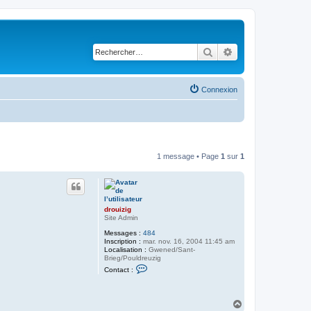
Rechercher
Recherche avancé
Connexion
1 message • Page
1
sur
1
drouizig
Site Admin
Messages :
484
Inscription :
mar. nov. 16, 2004 11:45 am
Localisation :
Gwened/Sant-
Brieg/Pouldreuzig
C
Contact :
o
n
t
a
H
c