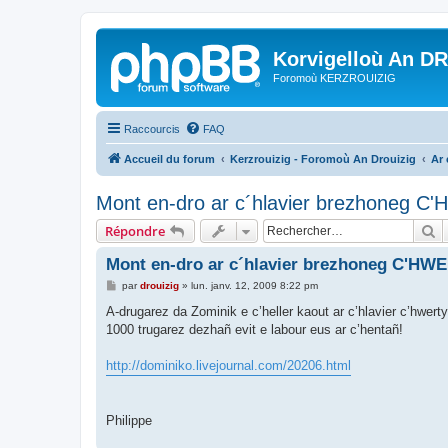
Korvigelloù An D
Foromoù KERZROUIZIG
Raccourcis
FAQ
Accueil du forum
Kerzrouizig - Foromoù An Drouizig
Ar
Mont en-dro ar c´hlavier brezhoneg C
R
Répondre
Mont en-dro ar c´hlavier brezhoneg C'HW
M
par
drouizig
»
lun. janv. 12, 2009 8:22 pm
e
s
A-drugarez da Zominik e c’heller kaout ar c’hlavier c’hwert
s
1000 trugarez dezhañ evit e labour eus ar c’hentañ!
a
g
e
http://dominiko.livejournal.com/20206.html
Philippe