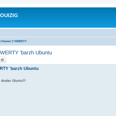
ROUIZIG
 c'hlavier C'HWERTY
'HWERTY 'barzh Ubuntu
echercher
Recherche avancée
ERTY 'barzh Ubuntu
y dindan Ubuntu!!!