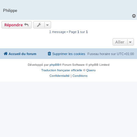
Philippe
Répondre
1 message • Page
1
sur
1
Aller
Accueil du forum
Supprimer les cookies
Fuseau horaire sur
UTC+01:00
Développé par
phpBB
® Forum Software © phpBB Limited
Traduction française officielle
©
Qiaeru
Confidentialité
|
Conditions