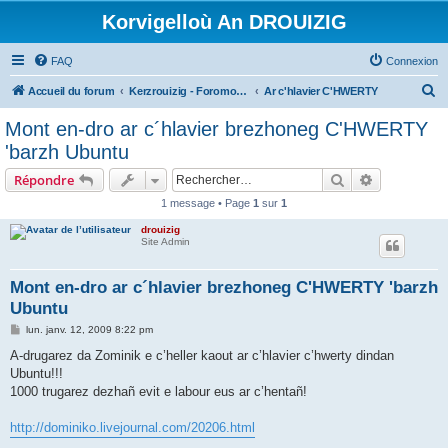
Korvigelloù An DROUIZIG
FAQ
Connexion
R
Accueil du forum
Kerzrouizig - Foromoù An Drouizig
Ar c'hlavier C'HWERTY
e
Mont en-dro ar c´hlavier brezhoneg C'HWERTY
c
'barzh Ubuntu
h
Rechercher
Recherche 
Répondre
e
1 message • Page
1
sur
1
r
drouizig
c
Site Admin
h
e
Mont en-dro ar c´hlavier brezhoneg C'HWERTY 'barzh
Ubuntu
r
M
lun. janv. 12, 2009 8:22 pm
e
s
A-drugarez da Zominik e c’heller kaout ar c’hlavier c’hwerty dindan
s
Ubuntu!!!
a
g
1000 trugarez dezhañ evit e labour eus ar c’hentañ!
e
http://dominiko.livejournal.com/20206.html