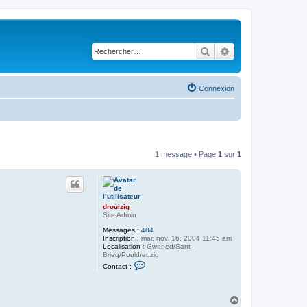
Rechercher
Recherche avancé
Connexion
1 message • Page
1
sur
1
drouizig
Site Admin
Messages :
484
Inscription :
mar. nov. 16, 2004 11:45 am
Localisation :
Gwened/Sant-
Brieg/Pouldreuzig
C
Contact :
o
n
t
a
H
c