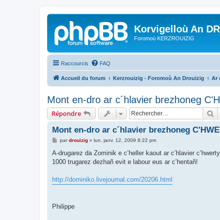
Korvigelloù An D
Foromoù KERZROUIZIG
Raccourcis
FAQ
Accueil du forum
Kerzrouizig - Foromoù An Drouizig
Ar
Mont en-dro ar c´hlavier brezhoneg C
R
Répondre
Mont en-dro ar c´hlavier brezhoneg C'HW
M
par
drouizig
»
lun. janv. 12, 2009 8:22 pm
e
s
A-drugarez da Zominik e c’heller kaout ar c’hlavier c’hwert
s
1000 trugarez dezhañ evit e labour eus ar c’hentañ!
a
g
e
http://dominiko.livejournal.com/20206.html
Philippe