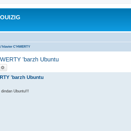
ROUIZIG
 c'hlavier C'HWERTY
'HWERTY 'barzh Ubuntu
echercher
Recherche avancée
ERTY 'barzh Ubuntu
y dindan Ubuntu!!!