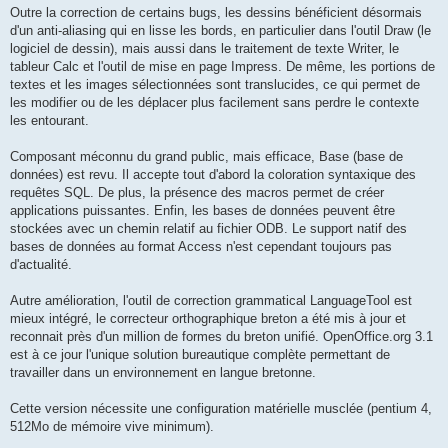
Outre la correction de certains bugs, les dessins bénéficient désormais
d'un anti-aliasing qui en lisse les bords, en particulier dans l'outil Draw (le
logiciel de dessin), mais aussi dans le traitement de texte Writer, le
tableur Calc et l'outil de mise en page Impress. De même, les portions de
textes et les images sélectionnées sont translucides, ce qui permet de
les modifier ou de les déplacer plus facilement sans perdre le contexte
les entourant.
Composant méconnu du grand public, mais efficace, Base (base de
données) est revu. Il accepte tout d'abord la coloration syntaxique des
requêtes SQL. De plus, la présence des macros permet de créer
applications puissantes. Enfin, les bases de données peuvent être
stockées avec un chemin relatif au fichier ODB. Le support natif des
bases de données au format Access n'est cependant toujours pas
d'actualité.
Autre amélioration, l'outil de correction grammatical LanguageTool est
mieux intégré, le correcteur orthographique breton a été mis à jour et
reconnait près d'un million de formes du breton unifié. OpenOffice.org 3.1
est à ce jour l'unique solution bureautique complète permettant de
travailler dans un environnement en langue bretonne.
Cette version nécessite une configuration matérielle musclée (pentium 4,
512Mo de mémoire vive minimum).