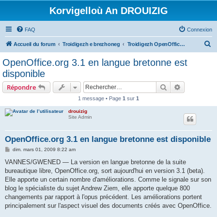
Korvigelloù An DROUIZIG
FAQ
Connexion
R
Accueil du forum
Troidigezh e brezhoneg
Troidigezh OpenOffice.org e brezhoneg (1.1.x, 2.x ha 3.x)
e
OpenOffice.org 3.1 en langue bretonne est
c
disponible
h
Rechercher
Recherche 
Répondre
e
1 message • Page
1
sur
1
r
drouizig
c
Site Admin
h
e
OpenOffice.org 3.1 en langue bretonne est disponible
r
M
dim. mars 01, 2009 8:22 am
e
s
VANNES/GWENED — La version en langue bretonne de la suite
s
bureautique libre, OpenOffice.org, sort aujourd'hui en version 3.1 (beta).
a
g
Elle apporte un certain nombre d'améliorations. Comme le signale sur son
e
blog le spécialiste du sujet Andrew Ziem, elle apporte quelque 800
changements par rapport à l'opus précédent. Les améliorations portent
principalement sur l'aspect visuel des documents créés avec OpenOffice.