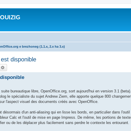
ROUIZIG
nOffice.org e brezhoneg (1.1.x, 2.x ha 3.x)
est disponible
echercher
Recherche avancée
 disponible
 bureautique libre, OpenOffice.org, sort aujourd'hui en version 3.1 (beta).
blog le spécialiste du sujet Andrew Ziem, elle apporte quelque 800 changemen
t sur l'aspect visuel des documents créés avec OpenOffice.
désormais d'un anti-aliasing qui en lisse les bords, en particulier dans l'outil 
tableur Calc et l'outil de mise en page Impress. De même, les portions de text
ier ou de les déplacer plus facilement sans perdre le contexte les entourant.