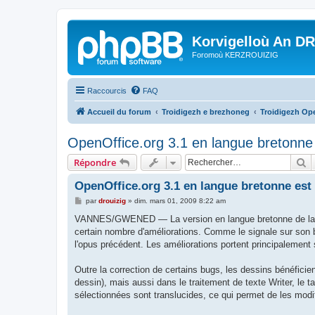
Korvigelloù An D
Foromoù KERZROUIZIG
Raccourcis
FAQ
Accueil du forum
Troidigezh e brezhoneg
Troidigezh Ope
OpenOffice.org 3.1 en langue bretonne 
R
Répondre
OpenOffice.org 3.1 en langue bretonne est
M
par
drouizig
»
dim. mars 01, 2009 8:22 am
e
s
VANNES/GWENED — La version en langue bretonne de la suite
s
certain nombre d'améliorations. Comme le signale sur son 
a
g
l'opus précédent. Les améliorations portent principalemen
e
Outre la correction de certains bugs, les dessins bénéficient 
dessin), mais aussi dans le traitement de texte Writer, le 
sélectionnées sont translucides, ce qui permet de les modif