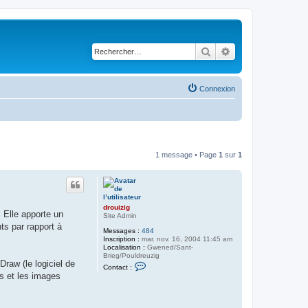
Rechercher
Recherche avancé
Connexion
1 message • Page
1
sur
1
drouizig
 Elle apporte un
Site Admin
ts par rapport à
Messages :
484
Inscription :
mar. nov. 16, 2004 11:45 am
Localisation :
Gwened/Sant-
Brieg/Pouldreuzig
Draw (le logiciel de
C
Contact :
o
es et les images
n
t
a
c