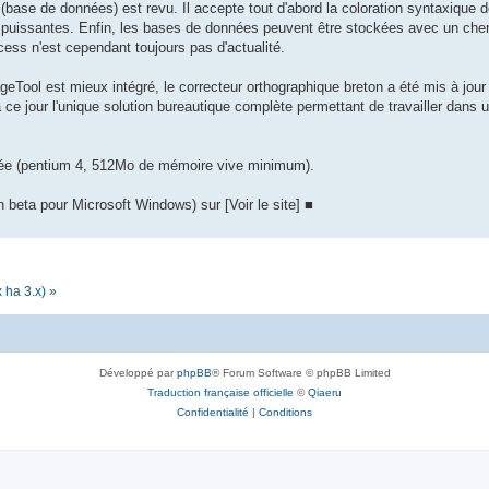
ase de données) est revu. Il accepte tout d'abord la coloration syntaxique
puissantes. Enfin, les bases de données peuvent être stockées avec un chemin
ss n'est cependant toujours pas d'actualité.
geTool est mieux intégré, le correcteur orthographique breton a été mis à jour 
à ce jour l'unique solution bureautique complète permettant de travailler dans
clée (pentium 4, 512Mo de mémoire vive minimum).
 beta pour Microsoft Windows) sur [Voir le site] ■
 ha 3.x) »
Développé par
phpBB
® Forum Software © phpBB Limited
Traduction française officielle
©
Qiaeru
Confidentialité
|
Conditions