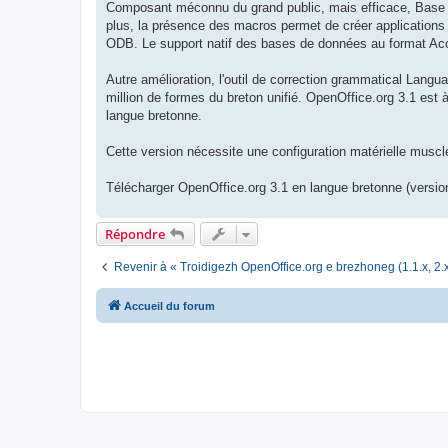
Composant méconnu du grand public, mais efficace, Base (b
plus, la présence des macros permet de créer applications 
ODB. Le support natif des bases de données au format Acce
Autre amélioration, l'outil de correction grammatical Langua
million de formes du breton unifié. OpenOffice.org 3.1 est 
langue bretonne.
Cette version nécessite une configuration matérielle mus
Télécharger OpenOffice.org 3.1 en langue bretonne (version
Répondre
Revenir à « Troidigezh OpenOffice.org e brezhoneg (1.1.x, 2.x
Accueil du forum