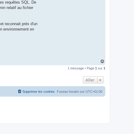
 des requêtes SQL. De
t
e
 relatif au fichier
r
d
r
o
et reconnait près d'un
u
i
 un environnement en
z
i
g
H
a
1 message • Page
1
sur
1
u
t
Aller
Supprimer les cookies
Fuseau horaire sur
UTC+01:00