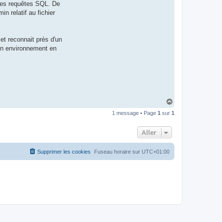
 des requêtes SQL. De
t
e
 relatif au fichier
r
d
r
o
et reconnait près d'un
u
i
 un environnement en
z
i
g
H
a
1 message • Page
1
sur
1
u
t
Aller
Supprimer les cookies
Fuseau horaire sur
UTC+01:00