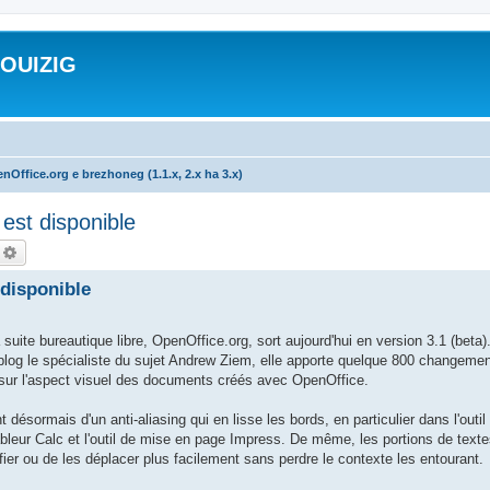
ROUIZIG
nOffice.org e brezhoneg (1.1.x, 2.x ha 3.x)
est disponible
echercher
Recherche avancée
 disponible
 bureautique libre, OpenOffice.org, sort aujourd'hui en version 3.1 (beta).
blog le spécialiste du sujet Andrew Ziem, elle apporte quelque 800 changemen
t sur l'aspect visuel des documents créés avec OpenOffice.
désormais d'un anti-aliasing qui en lisse les bords, en particulier dans l'outil 
tableur Calc et l'outil de mise en page Impress. De même, les portions de text
ier ou de les déplacer plus facilement sans perdre le contexte les entourant.