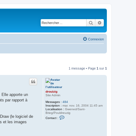
Rechercher
Recherche avancé
Connexion
1 message • Page
1
sur
1
drouizig
 Elle apporte un
Site Admin
ts par rapport à
Messages :
484
Inscription :
mar. nov. 16, 2004 11:45 am
Localisation :
Gwened/Sant-
Brieg/Pouldreuzig
Draw (le logiciel de
C
Contact :
o
es et les images
n
t
a
c