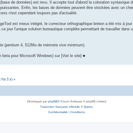
ase de données) est revu. Il accepte tout d'abord la coloration syntaxique
puissantes. Enfin, les bases de données peuvent être stockées avec un chemin
ss n'est cependant toujours pas d'actualité.
geTool est mieux intégré, le correcteur orthographique breton a été mis à jour 
à ce jour l'unique solution bureautique complète permettant de travailler dans
clée (pentium 4, 512Mo de mémoire vive minimum).
 beta pour Microsoft Windows) sur [Voir le site] ■
 ha 3.x) »
Développé par
phpBB
® Forum Software © phpBB Limited
Traduction française officielle
©
Qiaeru
Confidentialité
|
Conditions