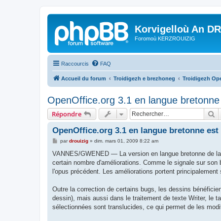
Korvigelloù An D
Foromoù KERZROUIZIG
Raccourcis
FAQ
Accueil du forum
Troidigezh e brezhoneg
Troidigezh Ope
OpenOffice.org 3.1 en langue bretonne 
R
Répondre
OpenOffice.org 3.1 en langue bretonne est
M
par
drouizig
»
dim. mars 01, 2009 8:22 am
e
s
VANNES/GWENED — La version en langue bretonne de la suite
s
certain nombre d'améliorations. Comme le signale sur son 
a
g
l'opus précédent. Les améliorations portent principalemen
e
Outre la correction de certains bugs, les dessins bénéficient 
dessin), mais aussi dans le traitement de texte Writer, le 
sélectionnées sont translucides, ce qui permet de les modif