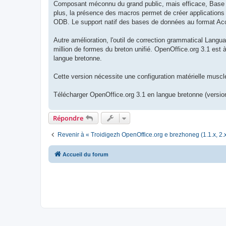
Composant méconnu du grand public, mais efficace, Base (b
plus, la présence des macros permet de créer applications 
ODB. Le support natif des bases de données au format Acce
Autre amélioration, l'outil de correction grammatical Langua
million de formes du breton unifié. OpenOffice.org 3.1 est 
langue bretonne.
Cette version nécessite une configuration matérielle mus
Télécharger OpenOffice.org 3.1 en langue bretonne (version
Répondre
Revenir à « Troidigezh OpenOffice.org e brezhoneg (1.1.x, 2.x
Accueil du forum