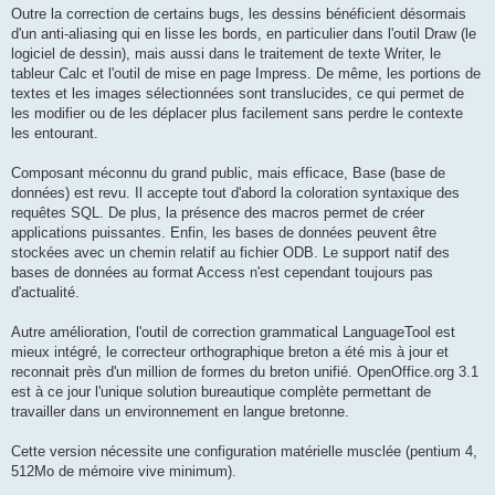
Outre la correction de certains bugs, les dessins bénéficient désormais
d'un anti-aliasing qui en lisse les bords, en particulier dans l'outil Draw (le
logiciel de dessin), mais aussi dans le traitement de texte Writer, le
tableur Calc et l'outil de mise en page Impress. De même, les portions de
textes et les images sélectionnées sont translucides, ce qui permet de
les modifier ou de les déplacer plus facilement sans perdre le contexte
les entourant.
Composant méconnu du grand public, mais efficace, Base (base de
données) est revu. Il accepte tout d'abord la coloration syntaxique des
requêtes SQL. De plus, la présence des macros permet de créer
applications puissantes. Enfin, les bases de données peuvent être
stockées avec un chemin relatif au fichier ODB. Le support natif des
bases de données au format Access n'est cependant toujours pas
d'actualité.
Autre amélioration, l'outil de correction grammatical LanguageTool est
mieux intégré, le correcteur orthographique breton a été mis à jour et
reconnait près d'un million de formes du breton unifié. OpenOffice.org 3.1
est à ce jour l'unique solution bureautique complète permettant de
travailler dans un environnement en langue bretonne.
Cette version nécessite une configuration matérielle musclée (pentium 4,
512Mo de mémoire vive minimum).