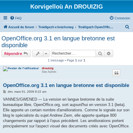
Korvigelloù An DROUIZIG
FAQ
Connexion
R
Accueil du forum
Troidigezh e brezhoneg
Troidigezh OpenOffice.org e brezhoneg (1.1.x, 2.x ha 3.x)
e
OpenOffice.org 3.1 en langue bretonne est
c
disponible
h
Rechercher
Recherche 
Répondre
e
1 message • Page
1
sur
1
r
drouizig
c
Site Admin
h
e
OpenOffice.org 3.1 en langue bretonne est disponible
r
M
dim. mars 01, 2009 8:22 am
e
s
VANNES/GWENED — La version en langue bretonne de la suite
s
bureautique libre, OpenOffice.org, sort aujourd'hui en version 3.1 (beta).
a
g
Elle apporte un certain nombre d'améliorations. Comme le signale sur son
e
blog le spécialiste du sujet Andrew Ziem, elle apporte quelque 800
changements par rapport à l'opus précédent. Les améliorations portent
principalement sur l'aspect visuel des documents créés avec OpenOffice.