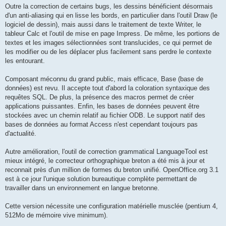
Outre la correction de certains bugs, les dessins bénéficient désormais
d'un anti-aliasing qui en lisse les bords, en particulier dans l'outil Draw (le
logiciel de dessin), mais aussi dans le traitement de texte Writer, le
tableur Calc et l'outil de mise en page Impress. De même, les portions de
textes et les images sélectionnées sont translucides, ce qui permet de
les modifier ou de les déplacer plus facilement sans perdre le contexte
les entourant.
Composant méconnu du grand public, mais efficace, Base (base de
données) est revu. Il accepte tout d'abord la coloration syntaxique des
requêtes SQL. De plus, la présence des macros permet de créer
applications puissantes. Enfin, les bases de données peuvent être
stockées avec un chemin relatif au fichier ODB. Le support natif des
bases de données au format Access n'est cependant toujours pas
d'actualité.
Autre amélioration, l'outil de correction grammatical LanguageTool est
mieux intégré, le correcteur orthographique breton a été mis à jour et
reconnait près d'un million de formes du breton unifié. OpenOffice.org 3.1
est à ce jour l'unique solution bureautique complète permettant de
travailler dans un environnement en langue bretonne.
Cette version nécessite une configuration matérielle musclée (pentium 4,
512Mo de mémoire vive minimum).