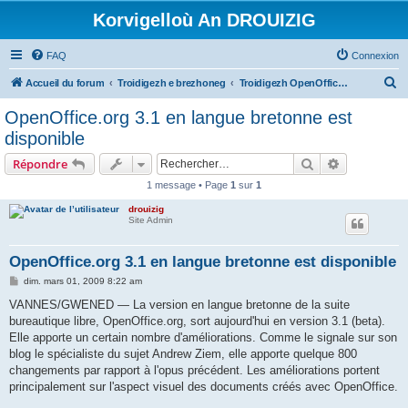
Korvigelloù An DROUIZIG
FAQ
Connexion
R
Accueil du forum
Troidigezh e brezhoneg
Troidigezh OpenOffice.org e brezhoneg (1.1.x, 2.x ha 3.x)
e
OpenOffice.org 3.1 en langue bretonne est
c
disponible
h
Rechercher
Recherche 
Répondre
e
1 message • Page
1
sur
1
r
drouizig
c
Site Admin
h
e
OpenOffice.org 3.1 en langue bretonne est disponible
r
M
dim. mars 01, 2009 8:22 am
e
s
VANNES/GWENED — La version en langue bretonne de la suite
s
bureautique libre, OpenOffice.org, sort aujourd'hui en version 3.1 (beta).
a
g
Elle apporte un certain nombre d'améliorations. Comme le signale sur son
e
blog le spécialiste du sujet Andrew Ziem, elle apporte quelque 800
changements par rapport à l'opus précédent. Les améliorations portent
principalement sur l'aspect visuel des documents créés avec OpenOffice.