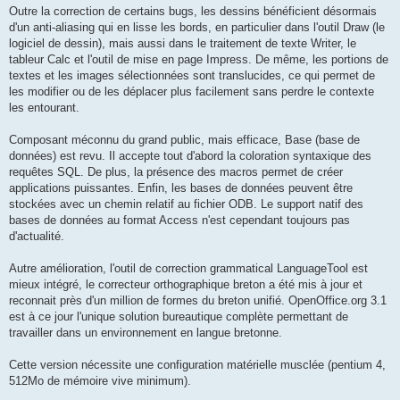
Outre la correction de certains bugs, les dessins bénéficient désormais
d'un anti-aliasing qui en lisse les bords, en particulier dans l'outil Draw (le
logiciel de dessin), mais aussi dans le traitement de texte Writer, le
tableur Calc et l'outil de mise en page Impress. De même, les portions de
textes et les images sélectionnées sont translucides, ce qui permet de
les modifier ou de les déplacer plus facilement sans perdre le contexte
les entourant.
Composant méconnu du grand public, mais efficace, Base (base de
données) est revu. Il accepte tout d'abord la coloration syntaxique des
requêtes SQL. De plus, la présence des macros permet de créer
applications puissantes. Enfin, les bases de données peuvent être
stockées avec un chemin relatif au fichier ODB. Le support natif des
bases de données au format Access n'est cependant toujours pas
d'actualité.
Autre amélioration, l'outil de correction grammatical LanguageTool est
mieux intégré, le correcteur orthographique breton a été mis à jour et
reconnait près d'un million de formes du breton unifié. OpenOffice.org 3.1
est à ce jour l'unique solution bureautique complète permettant de
travailler dans un environnement en langue bretonne.
Cette version nécessite une configuration matérielle musclée (pentium 4,
512Mo de mémoire vive minimum).