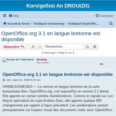
Korvigelloù An DROUIZIG
FAQ
Connexion
R
Accueil du forum
Troidigezh e brezhoneg
Troidigezh OpenOffice.org e brezhoneg (1.1.x, 2.x ha 3.x)
e
OpenOffice.org 3.1 en langue bretonne est
c
disponible
h
Rechercher
Recherche 
Répondre
e
1 message • Page
1
sur
1
r
drouizig
c
Site Admin
h
e
OpenOffice.org 3.1 en langue bretonne est disponible
r
M
dim. mars 01, 2009 8:22 am
e
s
VANNES/GWENED — La version en langue bretonne de la suite
s
bureautique libre, OpenOffice.org, sort aujourd'hui en version 3.1 (beta).
a
g
Elle apporte un certain nombre d'améliorations. Comme le signale sur son
e
blog le spécialiste du sujet Andrew Ziem, elle apporte quelque 800
changements par rapport à l'opus précédent. Les améliorations portent
principalement sur l'aspect visuel des documents créés avec OpenOffice.