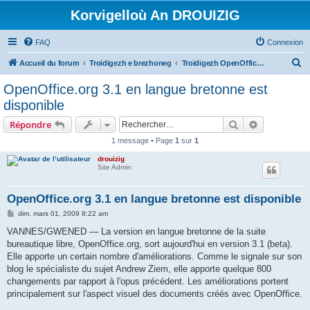
Korvigelloù An DROUIZIG
FAQ
Connexion
R
Accueil du forum
Troidigezh e brezhoneg
Troidigezh OpenOffice.org e brezhoneg (1.1.x, 2.x ha 3.x)
e
OpenOffice.org 3.1 en langue bretonne est
c
disponible
h
Rechercher
Recherche 
Répondre
e
1 message • Page
1
sur
1
r
drouizig
c
Site Admin
h
e
OpenOffice.org 3.1 en langue bretonne est disponible
r
M
dim. mars 01, 2009 8:22 am
e
s
VANNES/GWENED — La version en langue bretonne de la suite
s
bureautique libre, OpenOffice.org, sort aujourd'hui en version 3.1 (beta).
a
g
Elle apporte un certain nombre d'améliorations. Comme le signale sur son
e
blog le spécialiste du sujet Andrew Ziem, elle apporte quelque 800
changements par rapport à l'opus précédent. Les améliorations portent
principalement sur l'aspect visuel des documents créés avec OpenOffice.