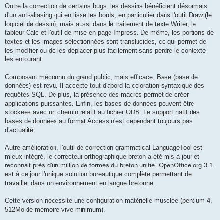
Outre la correction de certains bugs, les dessins bénéficient désormais
d'un anti-aliasing qui en lisse les bords, en particulier dans l'outil Draw (le
logiciel de dessin), mais aussi dans le traitement de texte Writer, le
tableur Calc et l'outil de mise en page Impress. De même, les portions de
textes et les images sélectionnées sont translucides, ce qui permet de
les modifier ou de les déplacer plus facilement sans perdre le contexte
les entourant.
Composant méconnu du grand public, mais efficace, Base (base de
données) est revu. Il accepte tout d'abord la coloration syntaxique des
requêtes SQL. De plus, la présence des macros permet de créer
applications puissantes. Enfin, les bases de données peuvent être
stockées avec un chemin relatif au fichier ODB. Le support natif des
bases de données au format Access n'est cependant toujours pas
d'actualité.
Autre amélioration, l'outil de correction grammatical LanguageTool est
mieux intégré, le correcteur orthographique breton a été mis à jour et
reconnait près d'un million de formes du breton unifié. OpenOffice.org 3.1
est à ce jour l'unique solution bureautique complète permettant de
travailler dans un environnement en langue bretonne.
Cette version nécessite une configuration matérielle musclée (pentium 4,
512Mo de mémoire vive minimum).