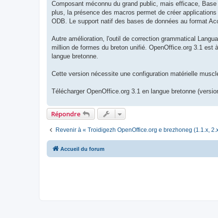
Composant méconnu du grand public, mais efficace, Base (b
plus, la présence des macros permet de créer applications 
ODB. Le support natif des bases de données au format Acce
Autre amélioration, l'outil de correction grammatical Langua
million de formes du breton unifié. OpenOffice.org 3.1 est 
langue bretonne.
Cette version nécessite une configuration matérielle mus
Télécharger OpenOffice.org 3.1 en langue bretonne (version
Répondre
Revenir à « Troidigezh OpenOffice.org e brezhoneg (1.1.x, 2.x
Accueil du forum