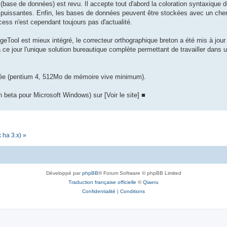
ase de données) est revu. Il accepte tout d'abord la coloration syntaxique
puissantes. Enfin, les bases de données peuvent être stockées avec un chemin
ss n'est cependant toujours pas d'actualité.
geTool est mieux intégré, le correcteur orthographique breton a été mis à jour 
à ce jour l'unique solution bureautique complète permettant de travailler dans
clée (pentium 4, 512Mo de mémoire vive minimum).
 beta pour Microsoft Windows) sur [Voir le site] ■
 ha 3.x) »
Développé par
phpBB
® Forum Software © phpBB Limited
Traduction française officielle
©
Qiaeru
Confidentialité
|
Conditions