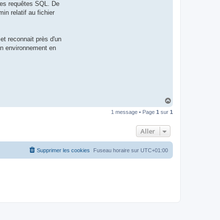
 des requêtes SQL. De
t
e
 relatif au fichier
r
d
r
o
et reconnait près d'un
u
i
 un environnement en
z
i
g
H
a
1 message • Page
1
sur
1
u
t
Aller
Supprimer les cookies
Fuseau horaire sur
UTC+01:00