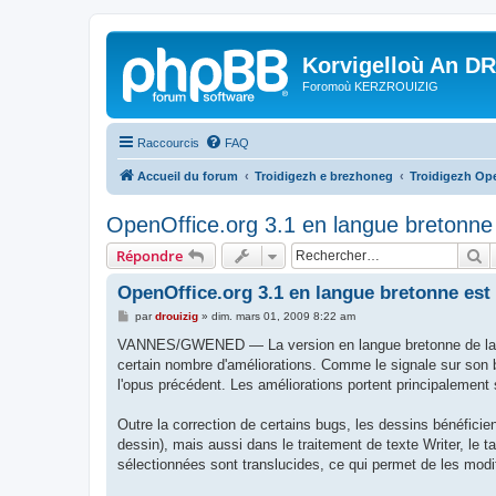
Korvigelloù An D
Foromoù KERZROUIZIG
Raccourcis
FAQ
Accueil du forum
Troidigezh e brezhoneg
Troidigezh Ope
OpenOffice.org 3.1 en langue bretonne 
R
Répondre
OpenOffice.org 3.1 en langue bretonne est
M
par
drouizig
»
dim. mars 01, 2009 8:22 am
e
s
VANNES/GWENED — La version en langue bretonne de la suite
s
certain nombre d'améliorations. Comme le signale sur son 
a
g
l'opus précédent. Les améliorations portent principalemen
e
Outre la correction de certains bugs, les dessins bénéficient 
dessin), mais aussi dans le traitement de texte Writer, le 
sélectionnées sont translucides, ce qui permet de les modif