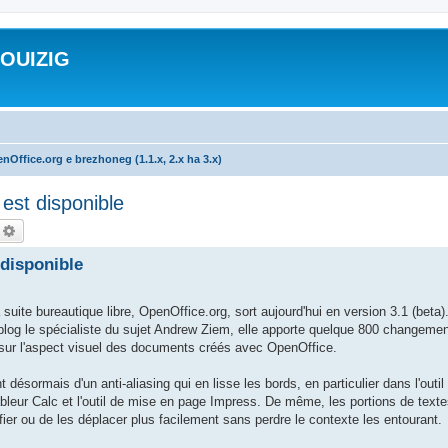
ROUIZIG
nOffice.org e brezhoneg (1.1.x, 2.x ha 3.x)
est disponible
echercher
Recherche avancée
 disponible
 bureautique libre, OpenOffice.org, sort aujourd'hui en version 3.1 (beta).
blog le spécialiste du sujet Andrew Ziem, elle apporte quelque 800 changemen
t sur l'aspect visuel des documents créés avec OpenOffice.
désormais d'un anti-aliasing qui en lisse les bords, en particulier dans l'outil 
tableur Calc et l'outil de mise en page Impress. De même, les portions de text
ier ou de les déplacer plus facilement sans perdre le contexte les entourant.