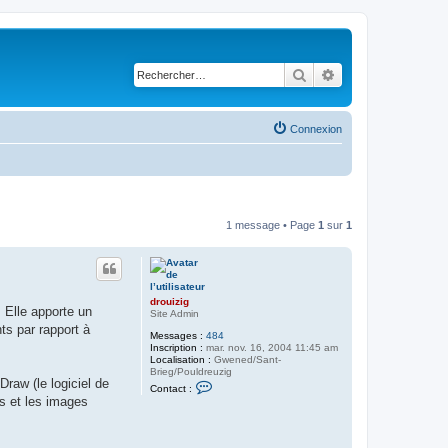
Rechercher
Recherche avancé
Connexion
1 message • Page
1
sur
1
drouizig
 Elle apporte un
Site Admin
ts par rapport à
Messages :
484
Inscription :
mar. nov. 16, 2004 11:45 am
Localisation :
Gwened/Sant-
Brieg/Pouldreuzig
Draw (le logiciel de
C
Contact :
o
es et les images
n
t
a
c