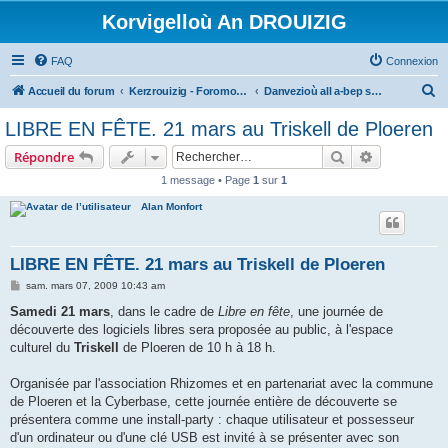
Korvigelloù An DROUIZIG
FAQ
Connexion
R
Accueil du forum
Kerzrouizig - Foromoù An Drouizig
Danvezioù all a-bep seurt
e
LIBRE EN FÊTE. 21 mars au Triskell de Ploeren
c
Rechercher
Recherche 
Répondre
h
1 message • Page
1
sur
1
e
Alan Monfort
r
c
h
LIBRE EN FÊTE. 21 mars au Triskell de Ploeren
e
M
sam. mars 07, 2009 10:43 am
e
r
s
Samedi 21 mars
, dans le cadre de
Libre en fête
, une journée de
s
découverte des logiciels libres sera proposée au public, à l'espace
a
g
culturel du
Triskell
de Ploeren de 10 h à 18 h.
e
Organisée par l'association Rhizomes et en partenariat avec la commune
de Ploeren et la Cyberbase, cette journée entière de découverte se
présentera comme une install-party : chaque utilisateur et possesseur
d'un ordinateur ou d'une clé USB est invité à se présenter avec son