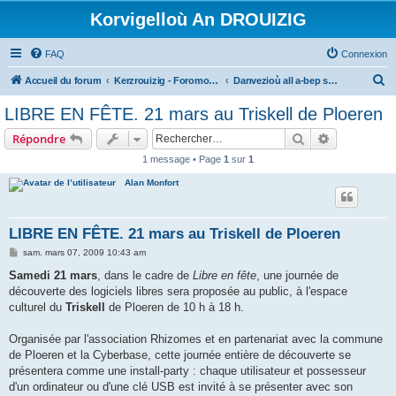
Korvigelloù An DROUIZIG
FAQ
Connexion
R
Accueil du forum
Kerzrouizig - Foromoù An Drouizig
Danvezioù all a-bep seurt
e
LIBRE EN FÊTE. 21 mars au Triskell de Ploeren
c
Rechercher
Recherche 
Répondre
h
1 message • Page
1
sur
1
e
Alan Monfort
r
c
h
LIBRE EN FÊTE. 21 mars au Triskell de Ploeren
e
M
sam. mars 07, 2009 10:43 am
e
r
s
Samedi 21 mars
, dans le cadre de
Libre en fête
, une journée de
s
découverte des logiciels libres sera proposée au public, à l'espace
a
g
culturel du
Triskell
de Ploeren de 10 h à 18 h.
e
Organisée par l'association Rhizomes et en partenariat avec la commune
de Ploeren et la Cyberbase, cette journée entière de découverte se
présentera comme une install-party : chaque utilisateur et possesseur
d'un ordinateur ou d'une clé USB est invité à se présenter avec son