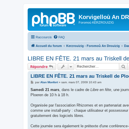
Korvigelloù An D
Foromoù KERZROUIZIG
Raccourcis
FAQ
Accueil du forum
Kerzrouizig - Foromoù An Drouizig
Dan
LIBRE EN FÊTE. 21 mars au Triskell de
R
Répondre
LIBRE EN FÊTE. 21 mars au Triskell de Plo
M
par
Alan Monfort
»
sam. mars 07, 2009 10:43 am
e
s
Samedi 21 mars
, dans le cadre de
Libre en fête
, une jour
s
Ploeren de 10 h à 18 h.
a
g
e
Organisée par l'association Rhizomes et en partenariat av
comme une install-party : chaque utilisateur et possesseur d
gratuitement des logiciels libres.
Cette journée sera également le prétexte d'une conférence-éc