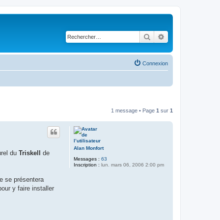
Rechercher
Recherche avancé
Connexion
1 message • Page
1
sur
1
Alan Monfort
urel du
Triskell
de
Messages :
63
Inscription :
lun. mars 06, 2006 2:00 pm
e se présentera
ur y faire installer