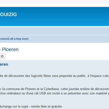
ROUIZIG
vezioù all a-bep seurt
 Ploeren
echercher
Recherche avancée
eren
née de découverte des logiciels libres sera proposée au public, à l'espace cult
ec la commune de Ploeren et la Cyberbase, cette journée entière de découvert
'un ordinateur ou d'une clé USB est invité à se présenter avec son matériel po
hange sur le sujet - entrée libre et gratuite.