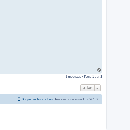
H
a
1 message • Page
1
sur
1
u
t
Aller
Supprimer les cookies
Fuseau horaire sur
UTC+01:00