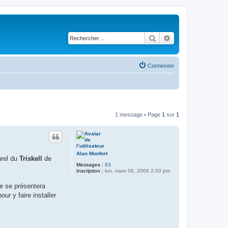
Rechercher
Recherche avancé
Connexion
1 message • Page
1
sur
1
Alan Monfort
urel du
Triskell
de
Messages :
63
Inscription :
lun. mars 06, 2006 2:00 pm
e se présentera
ur y faire installer