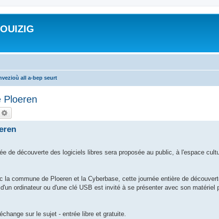
ROUIZIG
vezioù all a-bep seurt
 Ploeren
echercher
Recherche avancée
eren
née de découverte des logiciels libres sera proposée au public, à l'espace cult
ec la commune de Ploeren et la Cyberbase, cette journée entière de découvert
'un ordinateur ou d'une clé USB est invité à se présenter avec son matériel po
hange sur le sujet - entrée libre et gratuite.