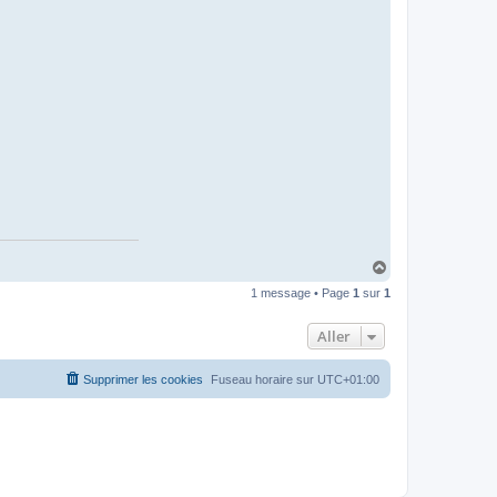
H
a
1 message • Page
1
sur
1
u
t
Aller
Supprimer les cookies
Fuseau horaire sur
UTC+01:00