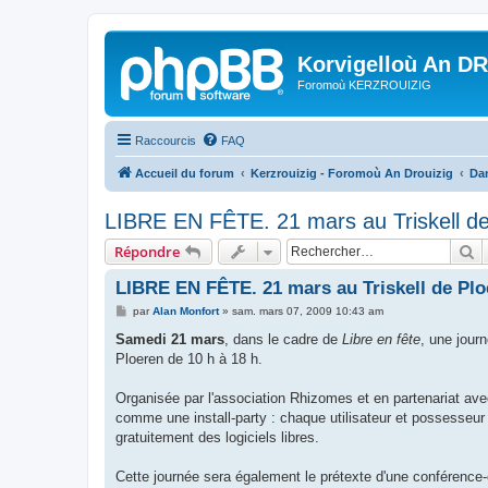
Korvigelloù An D
Foromoù KERZROUIZIG
Raccourcis
FAQ
Accueil du forum
Kerzrouizig - Foromoù An Drouizig
Dan
LIBRE EN FÊTE. 21 mars au Triskell de
R
Répondre
LIBRE EN FÊTE. 21 mars au Triskell de Plo
M
par
Alan Monfort
»
sam. mars 07, 2009 10:43 am
e
s
Samedi 21 mars
, dans le cadre de
Libre en fête
, une jour
s
Ploeren de 10 h à 18 h.
a
g
e
Organisée par l'association Rhizomes et en partenariat av
comme une install-party : chaque utilisateur et possesseur d
gratuitement des logiciels libres.
Cette journée sera également le prétexte d'une conférence-éc