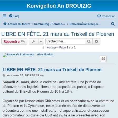
Korvigelloù An DROUIZIG
FAQ
Connexion
R
Accueil du forum
Kerzrouizig - Foromoù An Drouizig
Danvezioù all a-bep seurt
e
LIBRE EN FÊTE. 21 mars au Triskell de Ploeren
c
Rechercher
Recherche 
Répondre
h
1 message • Page
1
sur
1
e
Alan Monfort
r
c
h
LIBRE EN FÊTE. 21 mars au Triskell de Ploeren
e
M
sam. mars 07, 2009 10:43 am
e
r
s
Samedi 21 mars
, dans le cadre de
Libre en fête
, une journée de
s
découverte des logiciels libres sera proposée au public, à l'espace
a
g
culturel du
Triskell
de Ploeren de 10 h à 18 h.
e
Organisée par l'association Rhizomes et en partenariat avec la commune
de Ploeren et la Cyberbase, cette journée entière de découverte se
présentera comme une install-party : chaque utilisateur et possesseur
d'un ordinateur ou d'une clé USB est invité à se présenter avec son