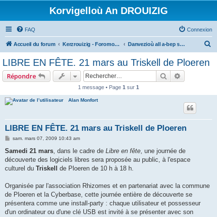
Korvigelloù An DROUIZIG
FAQ
Connexion
R
Accueil du forum
Kerzrouizig - Foromoù An Drouizig
Danvezioù all a-bep seurt
e
LIBRE EN FÊTE. 21 mars au Triskell de Ploeren
c
Rechercher
Recherche 
Répondre
h
1 message • Page
1
sur
1
e
Alan Monfort
r
c
h
LIBRE EN FÊTE. 21 mars au Triskell de Ploeren
e
M
sam. mars 07, 2009 10:43 am
e
r
s
Samedi 21 mars
, dans le cadre de
Libre en fête
, une journée de
s
découverte des logiciels libres sera proposée au public, à l'espace
a
g
culturel du
Triskell
de Ploeren de 10 h à 18 h.
e
Organisée par l'association Rhizomes et en partenariat avec la commune
de Ploeren et la Cyberbase, cette journée entière de découverte se
présentera comme une install-party : chaque utilisateur et possesseur
d'un ordinateur ou d'une clé USB est invité à se présenter avec son