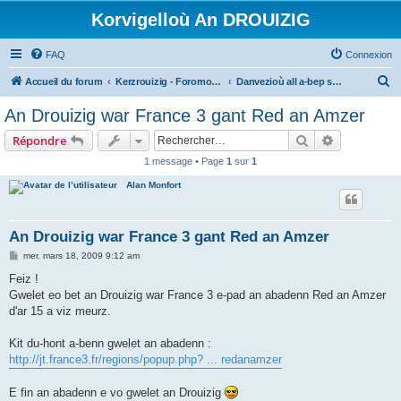
Korvigelloù An DROUIZIG
FAQ
Connexion
R
Accueil du forum
Kerzrouizig - Foromoù An Drouizig
Danvezioù all a-bep seurt
e
An Drouizig war France 3 gant Red an Amzer
c
Rechercher
Recherche 
Répondre
h
1 message • Page
1
sur
1
e
Alan Monfort
r
c
h
An Drouizig war France 3 gant Red an Amzer
e
M
mer. mars 18, 2009 9:12 am
e
r
s
Feiz !
s
Gwelet eo bet an Drouizig war France 3 e-pad an abadenn Red an Amzer
a
g
d'ar 15 a viz meurz.
e
Kit du-hont a-benn gwelet an abadenn :
http://jt.france3.fr/regions/popup.php? ... redanamzer
E fin an abadenn e vo gwelet an Drouizig