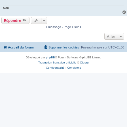
Alan
Répondre
1 message • Page
1
sur
1
Aller
Accueil du forum
Supprimer les cookies
Fuseau horaire sur
UTC+01:00
Développé par
phpBB
® Forum Software © phpBB Limited
Traduction française officielle
©
Qiaeru
Confidentialité
|
Conditions