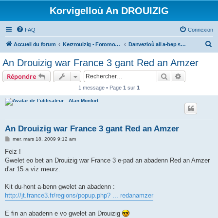
Korvigelloù An DROUIZIG
FAQ
Connexion
R
Accueil du forum
Kerzrouizig - Foromoù An Drouizig
Danvezioù all a-bep seurt
e
An Drouizig war France 3 gant Red an Amzer
c
Rechercher
Recherche 
Répondre
h
1 message • Page
1
sur
1
e
Alan Monfort
r
c
h
An Drouizig war France 3 gant Red an Amzer
e
M
mer. mars 18, 2009 9:12 am
e
r
s
Feiz !
s
Gwelet eo bet an Drouizig war France 3 e-pad an abadenn Red an Amzer
a
g
d'ar 15 a viz meurz.
e
Kit du-hont a-benn gwelet an abadenn :
http://jt.france3.fr/regions/popup.php? ... redanamzer
E fin an abadenn e vo gwelet an Drouizig