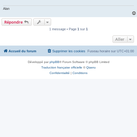
Alan
Répondre
1 message • Page
1
sur
1
Aller
Accueil du forum
Supprimer les cookies
Fuseau horaire sur
UTC+01:00
Développé par
phpBB
® Forum Software © phpBB Limited
Traduction française officielle
©
Qiaeru
Confidentialité
|
Conditions