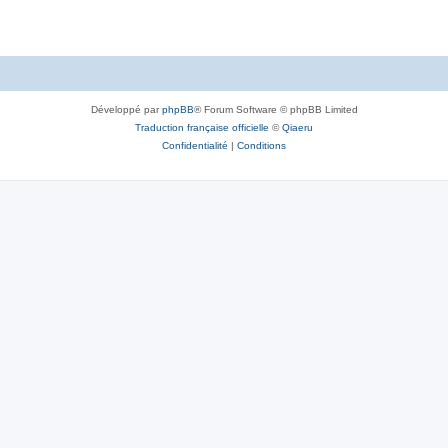
Développé par
phpBB
® Forum Software © phpBB Limited
Traduction française officielle
©
Qiaeru
Confidentialité
|
Conditions