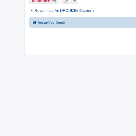
Répondre
Revenir à « An DROUIZIG Difazier »
Accueil du forum