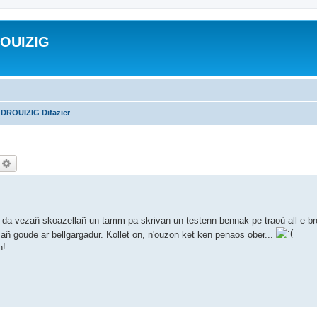
ROUIZIG
 DROUIZIG Difazier
echercher
Recherche avancée
da vezañ skoazellañ un tamm pa skrivan un testenn bennak pe traoù-all e b
-mañ goude ar bellgargadur. Kollet on, n'ouzon ket ken penaos ober...
n!