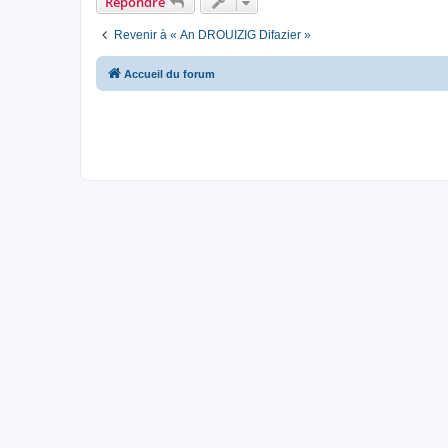
Répondre
Revenir à « An DROUIZIG Difazier »
Accueil du forum