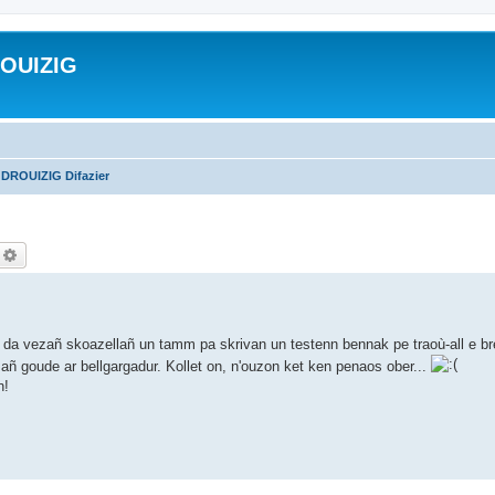
ROUIZIG
 DROUIZIG Difazier
echercher
Recherche avancée
da vezañ skoazellañ un tamm pa skrivan un testenn bennak pe traoù-all e b
-mañ goude ar bellgargadur. Kollet on, n'ouzon ket ken penaos ober...
n!