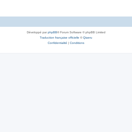
Développé par
phpBB
® Forum Software © phpBB Limited
Traduction française officielle
©
Qiaeru
Confidentialité
|
Conditions