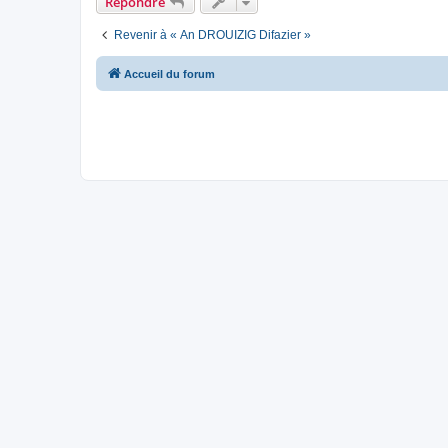
Répondre
Revenir à « An DROUIZIG Difazier »
Accueil du forum