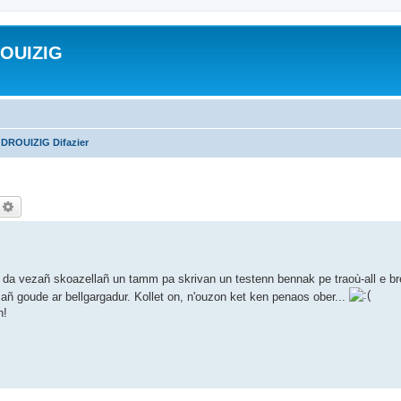
ROUIZIG
 DROUIZIG Difazier
echercher
Recherche avancée
da vezañ skoazellañ un tamm pa skrivan un testenn bennak pe traoù-all e b
-mañ goude ar bellgargadur. Kollet on, n'ouzon ket ken penaos ober...
n!