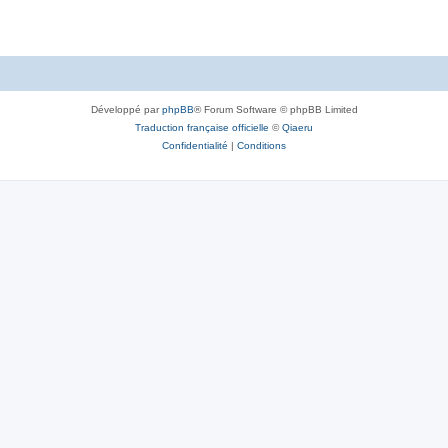
Développé par
phpBB
® Forum Software © phpBB Limited
Traduction française officielle
©
Qiaeru
Confidentialité
|
Conditions