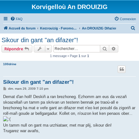
Korvigelloù An DROUIZIG
FAQ
Connexion
R
Accueil du forum
Kerzrouizig - Foromoù An Drouizig
An DROUIZIG Difazier
e
Sikour din gant "an difazer"!
c
Rechercher
Recherche 
Répondre
h
1 message • Page
1
sur
1
e
100drine
r
c
h
Sikour din gant "an difazer"!
e
M
dim. mars 29, 2009 7:10 pm
e
r
s
Demat d'an holl! Deskiñ a ran brezhoneg. Ezhomm am eus da vezañ
s
skoazellañ un tamm pa skrivan un testenn bennak pe traoù-all e
a
g
brezhoneg ha mat e vefe gant an difazer met n'eo ket posubl da zigoriñ ar
e
roll-mañ goude ar bellgargadur. Kollet on, n'ouzon ket ken penaos ober...
Un tamm null on gant ma urzhiataer, met mar plij, sikour din!
Trugarez war avañs,