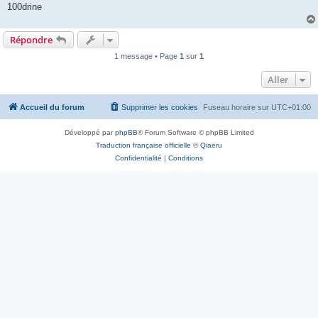
100drine
Répondre
1 message • Page
1
sur
1
Aller
Accueil du forum
Supprimer les cookies
Fuseau horaire sur
UTC+01:00
Développé par
phpBB
® Forum Software © phpBB Limited
Traduction française officielle
©
Qiaeru
Confidentialité
|
Conditions