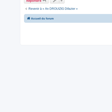
Répondre
Revenir à « An DROUIZIG Difazier »
Accueil du forum