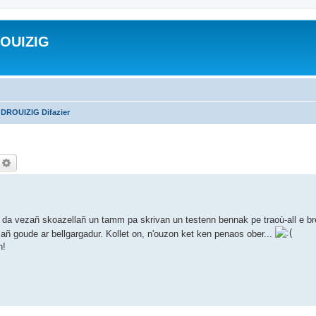
ROUIZIG
 DROUIZIG Difazier
echercher
Recherche avancée
da vezañ skoazellañ un tamm pa skrivan un testenn bennak pe traoù-all e b
-mañ goude ar bellgargadur. Kollet on, n'ouzon ket ken penaos ober...
n!