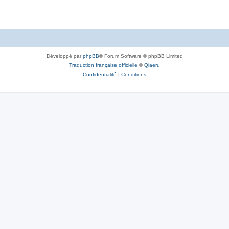
Développé par
phpBB
® Forum Software © phpBB Limited
Traduction française officielle
©
Qiaeru
Confidentialité
|
Conditions