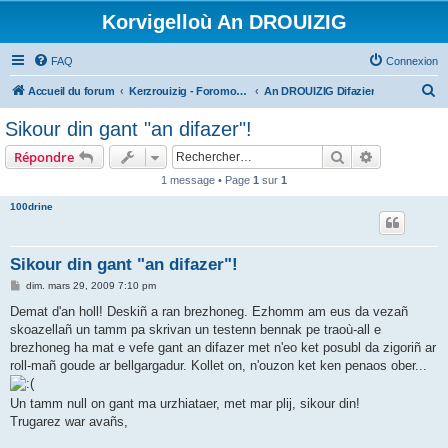
Korvigelloù An DROUIZIG
FAQ
Connexion
R
Accueil du forum
Kerzrouizig - Foromoù An Drouizig
An DROUIZIG Difazier
e
Sikour din gant "an difazer"!
c
Rechercher
Recherche 
Répondre
h
1 message • Page
1
sur
1
e
100drine
r
c
h
Sikour din gant "an difazer"!
e
M
dim. mars 29, 2009 7:10 pm
e
r
s
Demat d'an holl! Deskiñ a ran brezhoneg. Ezhomm am eus da vezañ
s
skoazellañ un tamm pa skrivan un testenn bennak pe traoù-all e
a
g
brezhoneg ha mat e vefe gant an difazer met n'eo ket posubl da zigoriñ ar
e
roll-mañ goude ar bellgargadur. Kollet on, n'ouzon ket ken penaos ober...
Un tamm null on gant ma urzhiataer, met mar plij, sikour din!
Trugarez war avañs,