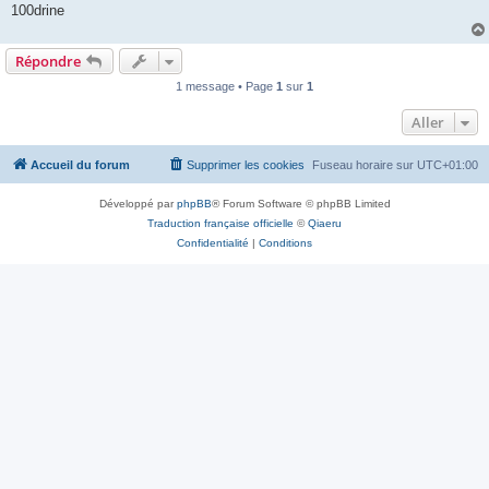
100drine
Répondre
1 message • Page
1
sur
1
Aller
Accueil du forum
Supprimer les cookies
Fuseau horaire sur
UTC+01:00
Développé par
phpBB
® Forum Software © phpBB Limited
Traduction française officielle
©
Qiaeru
Confidentialité
|
Conditions