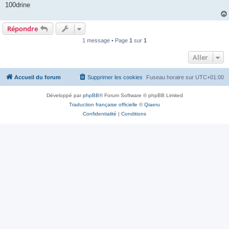
100drine
Répondre
1 message • Page
1
sur
1
Aller
Accueil du forum
Supprimer les cookies
Fuseau horaire sur
UTC+01:00
Développé par
phpBB
® Forum Software © phpBB Limited
Traduction française officielle
©
Qiaeru
Confidentialité
|
Conditions