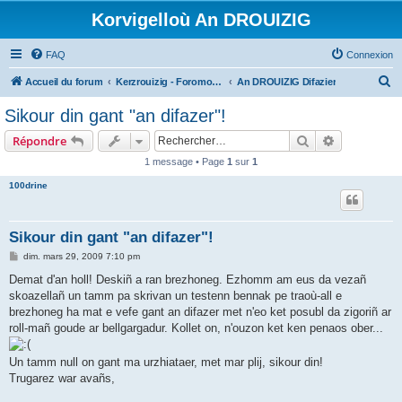
Korvigelloù An DROUIZIG
FAQ
Connexion
R
Accueil du forum
Kerzrouizig - Foromoù An Drouizig
An DROUIZIG Difazier
e
Sikour din gant "an difazer"!
c
Rechercher
Recherche 
Répondre
h
1 message • Page
1
sur
1
e
100drine
r
c
h
Sikour din gant "an difazer"!
e
M
dim. mars 29, 2009 7:10 pm
e
r
s
Demat d'an holl! Deskiñ a ran brezhoneg. Ezhomm am eus da vezañ
s
skoazellañ un tamm pa skrivan un testenn bennak pe traoù-all e
a
g
brezhoneg ha mat e vefe gant an difazer met n'eo ket posubl da zigoriñ ar
e
roll-mañ goude ar bellgargadur. Kollet on, n'ouzon ket ken penaos ober...
Un tamm null on gant ma urzhiataer, met mar plij, sikour din!
Trugarez war avañs,