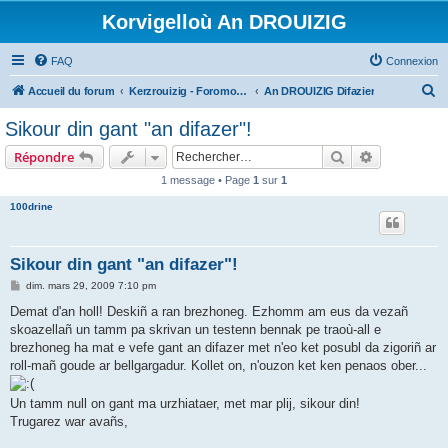
Korvigelloù An DROUIZIG
FAQ
Connexion
R
Accueil du forum
Kerzrouizig - Foromoù An Drouizig
An DROUIZIG Difazier
e
Sikour din gant "an difazer"!
c
Rechercher
Recherche 
Répondre
h
1 message • Page
1
sur
1
e
100drine
r
c
h
Sikour din gant "an difazer"!
e
M
dim. mars 29, 2009 7:10 pm
e
r
s
Demat d'an holl! Deskiñ a ran brezhoneg. Ezhomm am eus da vezañ
s
skoazellañ un tamm pa skrivan un testenn bennak pe traoù-all e
a
g
brezhoneg ha mat e vefe gant an difazer met n'eo ket posubl da zigoriñ ar
e
roll-mañ goude ar bellgargadur. Kollet on, n'ouzon ket ken penaos ober...
Un tamm null on gant ma urzhiataer, met mar plij, sikour din!
Trugarez war avañs,