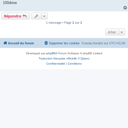
100drine
Répondre
1 message • Page
1
sur
1
Aller
Accueil du forum
Supprimer les cookies
Fuseau horaire sur
UTC+01:00
Développé par
phpBB
® Forum Software © phpBB Limited
Traduction française officielle
©
Qiaeru
Confidentialité
|
Conditions