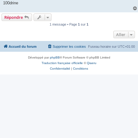
100drine
Répondre
1 message • Page
1
sur
1
Aller
Accueil du forum
Supprimer les cookies
Fuseau horaire sur
UTC+01:00
Développé par
phpBB
® Forum Software © phpBB Limited
Traduction française officielle
©
Qiaeru
Confidentialité
|
Conditions