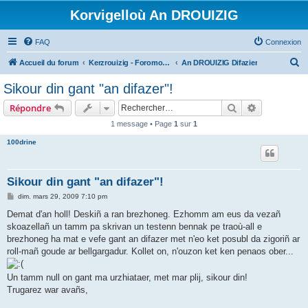
Korvigelloù An DROUIZIG
FAQ
Connexion
R
Accueil du forum
Kerzrouizig - Foromoù An Drouizig
An DROUIZIG Difazier
e
Sikour din gant "an difazer"!
c
Rechercher
Recherche 
Répondre
h
1 message • Page
1
sur
1
e
100drine
r
c
h
Sikour din gant "an difazer"!
e
M
dim. mars 29, 2009 7:10 pm
e
r
s
Demat d'an holl! Deskiñ a ran brezhoneg. Ezhomm am eus da vezañ
s
skoazellañ un tamm pa skrivan un testenn bennak pe traoù-all e
a
g
brezhoneg ha mat e vefe gant an difazer met n'eo ket posubl da zigoriñ ar
e
roll-mañ goude ar bellgargadur. Kollet on, n'ouzon ket ken penaos ober...
Un tamm null on gant ma urzhiataer, met mar plij, sikour din!
Trugarez war avañs,