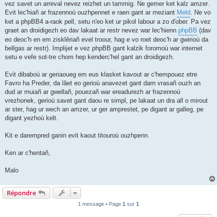
vez savet un arreval nevez reizhet un tammig. Ne gemer ket kalz amzer.
Evit lec'hiañ ar frazennoù ouzhpennet e raen gant ar meziant
Meld
. Ne vo
ket a phpBB4 a-raok pell, setu n'eo ket ur pikol labour a zo d'ober. Pa vez
graet an droidigezh eo dav lakaat ar restr nevez war lec'hienn
phpBB
(dav
eo deoc'h en em zisklêriañ evel troour, hag e vo roet deoc'h ar gwirioù da
bellgas ar restr). Implijet e vez phpBB gant kalzik foromoù war internet
setu e vefe sot-tre chom hep kenderc'hel gant an droidigezh.
Evit dibaboù ar geriaoueg em eus klasket kavout ar c'hempouez etre
Favro ha Preder, da lâet eo gerioù anavezet gant darn vrasañ ouzh an
dud ar muiañ ar gwellañ, pouezañ war ereadurezh ar frazennoù
vrezhonek, gerioù savet gant daou re simpl, pe lakaat un dra all o mirout
ar ster, hag ur wech an amzer, ur ger amprestet, pe digant ar galleg, pe
digant yezhoù kelt.
Kit e darempred ganin evit kaout titouroù ouzhpenn.
Ken ar c'hentañ,
Malo
Répondre
1 message • Page
1
sur
1