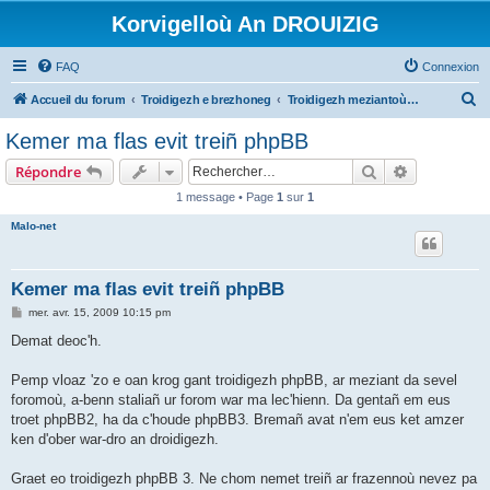
Korvigelloù An DROUIZIG
FAQ
Connexion
R
Accueil du forum
Troidigezh e brezhoneg
Troidigezh meziantoù all (frank a wirioù evit an darn vrasañ anezho)
e
Kemer ma flas evit treiñ phpBB
c
Rechercher
Recherche 
Répondre
h
1 message • Page
1
sur
1
e
Malo-net
r
c
h
Kemer ma flas evit treiñ phpBB
e
M
mer. avr. 15, 2009 10:15 pm
e
r
s
Demat deoc'h.
s
a
g
Pemp vloaz 'zo e oan krog gant troidigezh phpBB, ar meziant da sevel
e
foromoù, a-benn staliañ ur forom war ma lec'hienn. Da gentañ em eus
troet phpBB2, ha da c'houde phpBB3. Bremañ avat n'em eus ket amzer
ken d'ober war-dro an droidigezh.
Graet eo troidigezh phpBB 3. Ne chom nemet treiñ ar frazennoù nevez pa