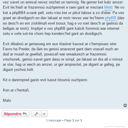
vez savet un arreval nevez reizhet un tammig. Ne gemer ket kalz amzer.
Evit lec'hiañ ar frazennoù ouzhpennet e raen gant ar meziant
Meld
. Ne vo
ket a phpBB4 a-raok pell, setu n'eo ket ur pikol labour a zo d'ober. Pa vez
graet an droidigezh eo dav lakaat ar restr nevez war lec'hienn
phpBB
(dav
eo deoc'h en em zisklêriañ evel troour, hag e vo roet deoc'h ar gwirioù da
bellgas ar restr). Implijet e vez phpBB gant kalzik foromoù war internet
setu e vefe sot-tre chom hep kenderc'hel gant an droidigezh.
Evit dibaboù ar geriaoueg em eus klasket kavout ar c'hempouez etre
Favro ha Preder, da lâet eo gerioù anavezet gant darn vrasañ ouzh an
dud ar muiañ ar gwellañ, pouezañ war ereadurezh ar frazennoù
vrezhonek, gerioù savet gant daou re simpl, pe lakaat un dra all o mirout
ar ster, hag ur wech an amzer, ur ger amprestet, pe digant ar galleg, pe
digant yezhoù kelt.
Kit e darempred ganin evit kaout titouroù ouzhpenn.
Ken ar c'hentañ,
Malo
Répondre
1 message • Page
1
sur
1