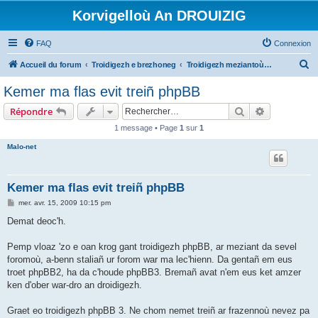
Korvigelloù An DROUIZIG
FAQ
Connexion
R
Accueil du forum
Troidigezh e brezhoneg
Troidigezh meziantoù all (frank a wirioù evit an darn vrasañ anezho)
e
Kemer ma flas evit treiñ phpBB
c
Rechercher
Recherche 
Répondre
h
1 message • Page
1
sur
1
e
Malo-net
r
c
h
Kemer ma flas evit treiñ phpBB
e
M
mer. avr. 15, 2009 10:15 pm
e
r
s
Demat deoc'h.
s
a
g
Pemp vloaz 'zo e oan krog gant troidigezh phpBB, ar meziant da sevel
e
foromoù, a-benn staliañ ur forom war ma lec'hienn. Da gentañ em eus
troet phpBB2, ha da c'houde phpBB3. Bremañ avat n'em eus ket amzer
ken d'ober war-dro an droidigezh.
Graet eo troidigezh phpBB 3. Ne chom nemet treiñ ar frazennoù nevez pa