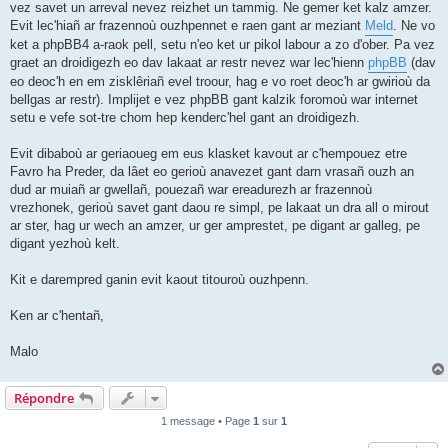
vez savet un arreval nevez reizhet un tammig. Ne gemer ket kalz amzer.
Evit lec'hiañ ar frazennoù ouzhpennet e raen gant ar meziant
Meld
. Ne vo
ket a phpBB4 a-raok pell, setu n'eo ket ur pikol labour a zo d'ober. Pa vez
graet an droidigezh eo dav lakaat ar restr nevez war lec'hienn
phpBB
(dav
eo deoc'h en em zisklêriañ evel troour, hag e vo roet deoc'h ar gwirioù da
bellgas ar restr). Implijet e vez phpBB gant kalzik foromoù war internet
setu e vefe sot-tre chom hep kenderc'hel gant an droidigezh.
Evit dibaboù ar geriaoueg em eus klasket kavout ar c'hempouez etre
Favro ha Preder, da lâet eo gerioù anavezet gant darn vrasañ ouzh an
dud ar muiañ ar gwellañ, pouezañ war ereadurezh ar frazennoù
vrezhonek, gerioù savet gant daou re simpl, pe lakaat un dra all o mirout
ar ster, hag ur wech an amzer, ur ger amprestet, pe digant ar galleg, pe
digant yezhoù kelt.
Kit e darempred ganin evit kaout titouroù ouzhpenn.
Ken ar c'hentañ,
Malo
Répondre
1 message • Page
1
sur
1