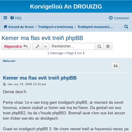
Korvigelloù An DROUIZIG
FAQ
Connexion
R
Accueil du forum
Troidigezh e brezhoneg
Troidigezh meziantoù all (frank a wirioù evit an darn vrasañ anezho)
e
Kemer ma flas evit treiñ phpBB
c
Rechercher
Recherche 
Répondre
h
1 message • Page
1
sur
1
e
Malo-net
r
c
h
Kemer ma flas evit treiñ phpBB
e
M
mer. avr. 15, 2009 10:15 pm
e
r
s
Demat deoc'h.
s
a
g
Pemp vloaz 'zo e oan krog gant troidigezh phpBB, ar meziant da sevel
e
foromoù, a-benn staliañ ur forom war ma lec'hienn. Da gentañ em eus
troet phpBB2, ha da c'houde phpBB3. Bremañ avat n'em eus ket amzer
ken d'ober war-dro an droidigezh.
Graet eo troidigezh phpBB 3. Ne chom nemet treiñ ar frazennoù nevez pa