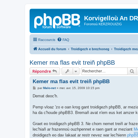
Korvigelloù An D
Foromoù KERZROUIZIG
Raccourcis
FAQ
Accueil du forum
Troidigezh e brezhoneg
Troidigezh mez
Kemer ma flas evit treiñ phpBB
R
Répondre
Kemer ma flas evit treiñ phpBB
M
par
Malo-net
»
mer. avr. 15, 2009 10:15 pm
e
s
Demat deoc'h.
s
a
g
Pemp vloaz 'zo e oan krog gant troidigezh phpBB, ar mezia
e
ha da c'houde phpBB3. Bremañ avat n'em eus ket amzer ken
Graet eo troidigezh phpBB 3. Ne chom nemet treiñ ar fraz
lec'hiañ ar frazennoù ouzhpennet e raen gant ar meziant
Me
droidigezh eo dav lakaat ar restr nevez war lec'hienn
phpB