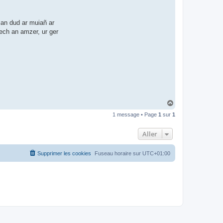
l
o
-
n
 an dud ar muiañ ar
e
wech an amzer, ur ger
t
H
a
1 message • Page
1
sur
1
u
t
Aller
Supprimer les cookies
Fuseau horaire sur
UTC+01:00