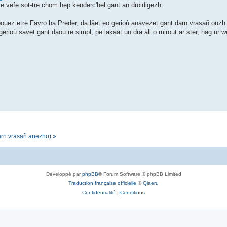
 e vefe sot-tre chom hep kenderc'hel gant an droidigezh.
ouez etre Favro ha Preder, da lâet eo gerioù anavezet gant darn vrasañ ouzh
rioù savet gant daou re simpl, pe lakaat un dra all o mirout ar ster, hag ur 
darn vrasañ anezho) »
Développé par
phpBB
® Forum Software © phpBB Limited
Traduction française officielle
©
Qiaeru
Confidentialité
|
Conditions