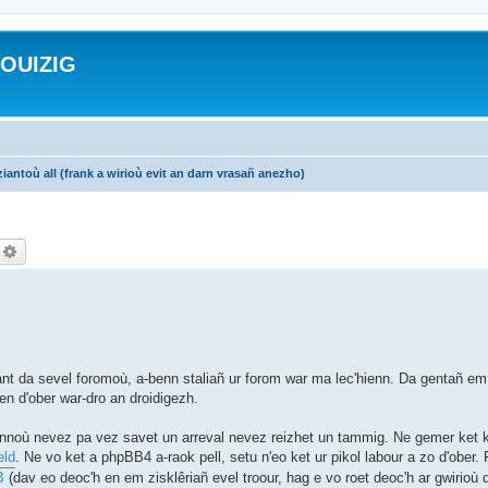
ROUIZIG
iantoù all (frank a wirioù evit an darn vrasañ anezho)
echercher
Recherche avancée
nt da sevel foromoù, a-benn staliañ ur forom war ma lec'hienn. Da gentañ e
 d'ober war-dro an droidigezh.
ennoù nevez pa vez savet un arreval nevez reizhet un tammig. Ne gemer ket k
ld
. Ne vo ket a phpBB4 a-raok pell, setu n'eo ket ur pikol labour a zo d'ober.
B
(dav eo deoc'h en em zisklêriañ evel troour, hag e vo roet deoc'h ar gwirioù d