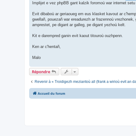
Implijet e vez phpBB gant kalzik foromoù war internet setu
Evit dibaboù ar geriaoueg em eus klasket kavout ar c'hemp
gwellañ, pouezañ war ereadurezh ar frazennoù vrezhonek, ge
amprestet, pe digant ar galleg, pe digant yezhoù kelt.
Kit e darempred ganin evit kaout titouroù ouzhpenn.
Ken ar c'hentañ,
Malo
Répondre
Revenir à « Troidigezh meziantoù all (frank a wirioù evit an 
Accueil du forum