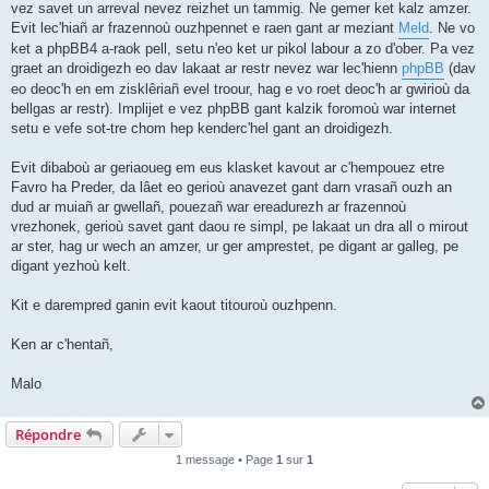
vez savet un arreval nevez reizhet un tammig. Ne gemer ket kalz amzer.
Evit lec'hiañ ar frazennoù ouzhpennet e raen gant ar meziant
Meld
. Ne vo
ket a phpBB4 a-raok pell, setu n'eo ket ur pikol labour a zo d'ober. Pa vez
graet an droidigezh eo dav lakaat ar restr nevez war lec'hienn
phpBB
(dav
eo deoc'h en em zisklêriañ evel troour, hag e vo roet deoc'h ar gwirioù da
bellgas ar restr). Implijet e vez phpBB gant kalzik foromoù war internet
setu e vefe sot-tre chom hep kenderc'hel gant an droidigezh.
Evit dibaboù ar geriaoueg em eus klasket kavout ar c'hempouez etre
Favro ha Preder, da lâet eo gerioù anavezet gant darn vrasañ ouzh an
dud ar muiañ ar gwellañ, pouezañ war ereadurezh ar frazennoù
vrezhonek, gerioù savet gant daou re simpl, pe lakaat un dra all o mirout
ar ster, hag ur wech an amzer, ur ger amprestet, pe digant ar galleg, pe
digant yezhoù kelt.
Kit e darempred ganin evit kaout titouroù ouzhpenn.
Ken ar c'hentañ,
Malo
Répondre
1 message • Page
1
sur
1