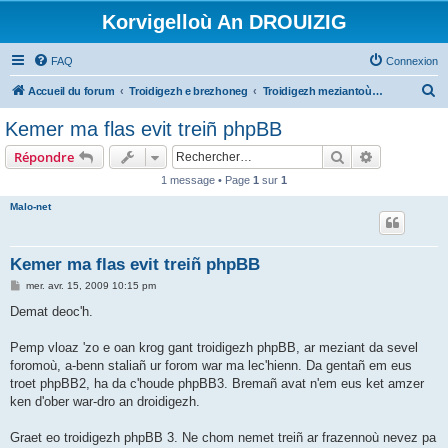
Korvigelloù An DROUIZIG
FAQ
Connexion
R
Accueil du forum
Troidigezh e brezhoneg
Troidigezh meziantoù all (frank a wirioù evit an darn vrasañ anezho)
e
Kemer ma flas evit treiñ phpBB
c
Rechercher
Recherche 
Répondre
h
1 message • Page
1
sur
1
e
Malo-net
r
c
h
Kemer ma flas evit treiñ phpBB
e
M
mer. avr. 15, 2009 10:15 pm
e
r
s
Demat deoc'h.
s
a
g
Pemp vloaz 'zo e oan krog gant troidigezh phpBB, ar meziant da sevel
e
foromoù, a-benn staliañ ur forom war ma lec'hienn. Da gentañ em eus
troet phpBB2, ha da c'houde phpBB3. Bremañ avat n'em eus ket amzer
ken d'ober war-dro an droidigezh.
Graet eo troidigezh phpBB 3. Ne chom nemet treiñ ar frazennoù nevez pa