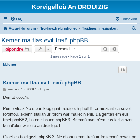
Korvigelloù An DROUIZIG
FAQ
Connexion
R
Accueil du forum
Troidigezh e brezhoneg
Troidigezh meziantoù all (frank a wirioù evit an darn vrasañ anezho)
e
Kemer ma flas evit treiñ phpBB
c
Rechercher
Recherche 
Répondre
h
1 message • Page
1
sur
1
e
Malo-net
r
c
h
Kemer ma flas evit treiñ phpBB
e
M
mer. avr. 15, 2009 10:15 pm
e
r
s
Demat deoc'h.
s
a
g
Pemp vloaz 'zo e oan krog gant troidigezh phpBB, ar meziant da sevel
e
foromoù, a-benn staliañ ur forom war ma lec'hienn. Da gentañ em eus
troet phpBB2, ha da c'houde phpBB3. Bremañ avat n'em eus ket amzer
ken d'ober war-dro an droidigezh.
Graet eo troidigezh phpBB 3. Ne chom nemet treiñ ar frazennoù nevez pa