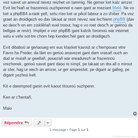
vez savet un arreval nevez reizhet un tammig. Ne gemer ket kalz amzer.
Evit lec'hiañ ar frazennoù ouzhpennet e raen gant ar meziant
Meld
. Ne vo
ket a phpBB4 a-raok pell, setu n'eo ket ur pikol labour a zo d'ober. Pa vez
graet an droidigezh eo dav lakaat ar restr nevez war lec'hienn
phpBB
(dav
eo deoc'h en em zisklêriañ evel troour, hag e vo roet deoc'h ar gwirioù da
bellgas ar restr). Implijet e vez phpBB gant kalzik foromoù war internet
setu e vefe sot-tre chom hep kenderc'hel gant an droidigezh.
Evit dibaboù ar geriaoueg em eus klasket kavout ar c'hempouez etre
Favro ha Preder, da lâet eo gerioù anavezet gant darn vrasañ ouzh an
dud ar muiañ ar gwellañ, pouezañ war ereadurezh ar frazennoù
vrezhonek, gerioù savet gant daou re simpl, pe lakaat un dra all o mirout
ar ster, hag ur wech an amzer, ur ger amprestet, pe digant ar galleg, pe
digant yezhoù kelt.
Kit e darempred ganin evit kaout titouroù ouzhpenn.
Ken ar c'hentañ,
Malo
Répondre
1 message • Page
1
sur
1