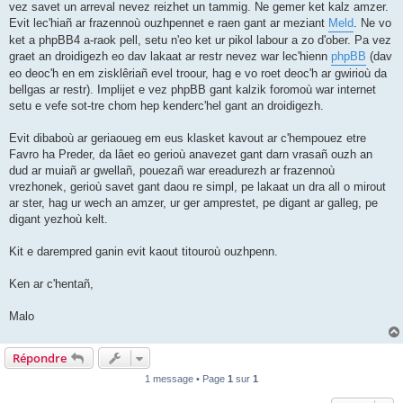
vez savet un arreval nevez reizhet un tammig. Ne gemer ket kalz amzer.
Evit lec'hiañ ar frazennoù ouzhpennet e raen gant ar meziant
Meld
. Ne vo
ket a phpBB4 a-raok pell, setu n'eo ket ur pikol labour a zo d'ober. Pa vez
graet an droidigezh eo dav lakaat ar restr nevez war lec'hienn
phpBB
(dav
eo deoc'h en em zisklêriañ evel troour, hag e vo roet deoc'h ar gwirioù da
bellgas ar restr). Implijet e vez phpBB gant kalzik foromoù war internet
setu e vefe sot-tre chom hep kenderc'hel gant an droidigezh.
Evit dibaboù ar geriaoueg em eus klasket kavout ar c'hempouez etre
Favro ha Preder, da lâet eo gerioù anavezet gant darn vrasañ ouzh an
dud ar muiañ ar gwellañ, pouezañ war ereadurezh ar frazennoù
vrezhonek, gerioù savet gant daou re simpl, pe lakaat un dra all o mirout
ar ster, hag ur wech an amzer, ur ger amprestet, pe digant ar galleg, pe
digant yezhoù kelt.
Kit e darempred ganin evit kaout titouroù ouzhpenn.
Ken ar c'hentañ,
Malo
Répondre
1 message • Page
1
sur
1