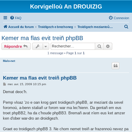
Korvigelloù An DROUIZIG
FAQ
Connexion
R
Accueil du forum
Troidigezh e brezhoneg
Troidigezh meziantoù all (frank a wirioù evit an darn vrasañ anezho)
e
Kemer ma flas evit treiñ phpBB
c
Rechercher
Recherche 
Répondre
h
1 message • Page
1
sur
1
e
Malo-net
r
c
h
Kemer ma flas evit treiñ phpBB
e
M
mer. avr. 15, 2009 10:15 pm
e
r
s
Demat deoc'h.
s
a
g
Pemp vloaz 'zo e oan krog gant troidigezh phpBB, ar meziant da sevel
e
foromoù, a-benn staliañ ur forom war ma lec'hienn. Da gentañ em eus
troet phpBB2, ha da c'houde phpBB3. Bremañ avat n'em eus ket amzer
ken d'ober war-dro an droidigezh.
Graet eo troidigezh phpBB 3. Ne chom nemet treiñ ar frazennoù nevez pa