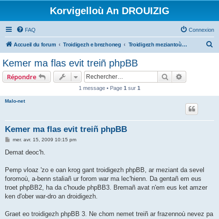
Korvigelloù An DROUIZIG
FAQ
Connexion
R
Accueil du forum
Troidigezh e brezhoneg
Troidigezh meziantoù all (frank a wirioù evit an darn vrasañ anezho)
e
Kemer ma flas evit treiñ phpBB
c
Rechercher
Recherche 
Répondre
h
1 message • Page
1
sur
1
e
Malo-net
r
c
h
Kemer ma flas evit treiñ phpBB
e
M
mer. avr. 15, 2009 10:15 pm
e
r
s
Demat deoc'h.
s
a
g
Pemp vloaz 'zo e oan krog gant troidigezh phpBB, ar meziant da sevel
e
foromoù, a-benn staliañ ur forom war ma lec'hienn. Da gentañ em eus
troet phpBB2, ha da c'houde phpBB3. Bremañ avat n'em eus ket amzer
ken d'ober war-dro an droidigezh.
Graet eo troidigezh phpBB 3. Ne chom nemet treiñ ar frazennoù nevez pa