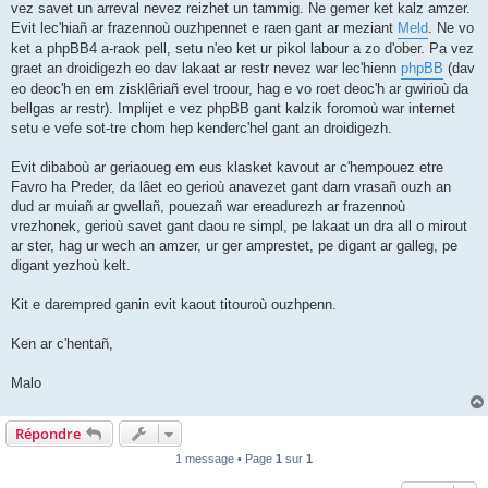
vez savet un arreval nevez reizhet un tammig. Ne gemer ket kalz amzer.
Evit lec'hiañ ar frazennoù ouzhpennet e raen gant ar meziant
Meld
. Ne vo
ket a phpBB4 a-raok pell, setu n'eo ket ur pikol labour a zo d'ober. Pa vez
graet an droidigezh eo dav lakaat ar restr nevez war lec'hienn
phpBB
(dav
eo deoc'h en em zisklêriañ evel troour, hag e vo roet deoc'h ar gwirioù da
bellgas ar restr). Implijet e vez phpBB gant kalzik foromoù war internet
setu e vefe sot-tre chom hep kenderc'hel gant an droidigezh.
Evit dibaboù ar geriaoueg em eus klasket kavout ar c'hempouez etre
Favro ha Preder, da lâet eo gerioù anavezet gant darn vrasañ ouzh an
dud ar muiañ ar gwellañ, pouezañ war ereadurezh ar frazennoù
vrezhonek, gerioù savet gant daou re simpl, pe lakaat un dra all o mirout
ar ster, hag ur wech an amzer, ur ger amprestet, pe digant ar galleg, pe
digant yezhoù kelt.
Kit e darempred ganin evit kaout titouroù ouzhpenn.
Ken ar c'hentañ,
Malo
Répondre
1 message • Page
1
sur
1