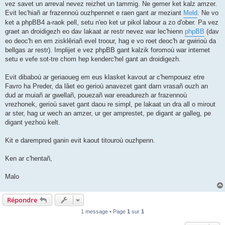
vez savet un arreval nevez reizhet un tammig. Ne gemer ket kalz amzer.
Evit lec'hiañ ar frazennoù ouzhpennet e raen gant ar meziant
Meld
. Ne vo
ket a phpBB4 a-raok pell, setu n'eo ket ur pikol labour a zo d'ober. Pa vez
graet an droidigezh eo dav lakaat ar restr nevez war lec'hienn
phpBB
(dav
eo deoc'h en em zisklêriañ evel troour, hag e vo roet deoc'h ar gwirioù da
bellgas ar restr). Implijet e vez phpBB gant kalzik foromoù war internet
setu e vefe sot-tre chom hep kenderc'hel gant an droidigezh.
Evit dibaboù ar geriaoueg em eus klasket kavout ar c'hempouez etre
Favro ha Preder, da lâet eo gerioù anavezet gant darn vrasañ ouzh an
dud ar muiañ ar gwellañ, pouezañ war ereadurezh ar frazennoù
vrezhonek, gerioù savet gant daou re simpl, pe lakaat un dra all o mirout
ar ster, hag ur wech an amzer, ur ger amprestet, pe digant ar galleg, pe
digant yezhoù kelt.
Kit e darempred ganin evit kaout titouroù ouzhpenn.
Ken ar c'hentañ,
Malo
Répondre
1 message • Page
1
sur
1