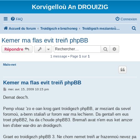
Korvigelloù An DROUIZIG
FAQ
Connexion
R
Accueil du forum
Troidigezh e brezhoneg
Troidigezh meziantoù all (frank a wirioù evit an darn vrasañ anezho)
e
Kemer ma flas evit treiñ phpBB
c
Rechercher
Recherche 
Répondre
h
1 message • Page
1
sur
1
e
Malo-net
r
c
h
Kemer ma flas evit treiñ phpBB
e
M
mer. avr. 15, 2009 10:15 pm
e
r
s
Demat deoc'h.
s
a
g
Pemp vloaz 'zo e oan krog gant troidigezh phpBB, ar meziant da sevel
e
foromoù, a-benn staliañ ur forom war ma lec'hienn. Da gentañ em eus
troet phpBB2, ha da c'houde phpBB3. Bremañ avat n'em eus ket amzer
ken d'ober war-dro an droidigezh.
Graet eo troidigezh phpBB 3. Ne chom nemet treiñ ar frazennoù nevez pa