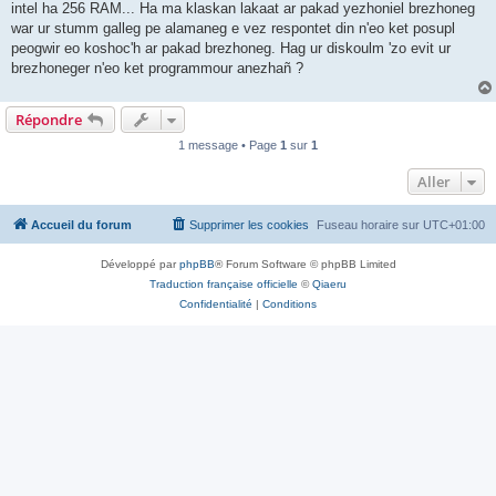
intel ha 256 RAM... Ha ma klaskan lakaat ar pakad yezhoniel brezhoneg
war ur stumm galleg pe alamaneg e vez respontet din n'eo ket posupl
peogwir eo koshoc'h ar pakad brezhoneg. Hag ur diskoulm 'zo evit ur
brezhoneger n'eo ket programmour anezhañ ?
Répondre
1 message • Page
1
sur
1
Aller
Accueil du forum
Supprimer les cookies
Fuseau horaire sur
UTC+01:00
Développé par
phpBB
® Forum Software © phpBB Limited
Traduction française officielle
©
Qiaeru
Confidentialité
|
Conditions