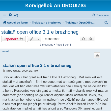
Korvigelloù An DROUIZIG
FAQ
Connexion
R
Accueil du forum
Troidigezh e brezhoneg
Troidigezh OpenOffice.org e brezhoneg (1.1.x, 2.x ha 3.x)
e
staliañ open office 3.1 e brezhoneg
c
Rechercher
Recherche 
Répondre
h
1 message • Page
1
sur
1
e
envel
r
c
h
staliañ open office 3.1 e brezhoneg
e
M
sam. mai 23, 2009 1:27 pm
e
r
s
Brav al labour bet graet evit treiñ OOo 3.1 ezhoneg ! Met n'on ket evit
s
staliañ mat anezhañ... En ti eo deuet mat an traoù ganin, met bewech 'm
a
g
eus klasket hen ober ivez war urzhiataerioù daou skolaj 'zo ne deuan ket
e
a benn. Respontet 'vez din gant ar mekanik-mañ-mekanik n'eo ket mat an
ardremez (ar c'honfig') ha goulennet diganin klask adstaliañ. Iskis, rak,
ma klaskan hen ober e stumm galleg (fr pe JRE-fr) pe alamaneg (JRE-de)
e teu mat pep tra (er gêr pe er skolaj). Petra c'hellfe bezañ kaoz ? An holl
urzhiataerioù implijet amañ hag ahont a zo Windows XP anezhe, gant