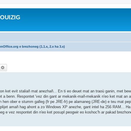
ROUIZIG
nOffice.org e brezhoneg (1.1.x, 2.x ha 3.x)
echercher
Recherche avancée
n'on ket evit staliañ mat anezhañ... En ti eo deuet mat an traoù ganin, met be
et a benn. Respontet 'vez din gant ar mekanik-mañ-mekanik n'eo ket mat an ar
an hen ober e stumm galleg (fr pe JRE-fr) pe alamaneg (JRE-de) e teu mat pep 
 implijet amañ hag ahont a zo Windows XP anezhe, gant intel ha 256 RAM... Ha
g e vez respontet din n'eo ket posupl peogwir eo koshoc'h ar pakad brezhon