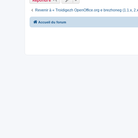
Revenir à « Troidigezh OpenOffice.org e brezhoneg (1.1.x, 2.x
Accueil du forum