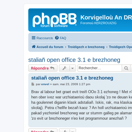
Korvigelloù An D
Foromoù KERZROUIZIG
Raccourcis
FAQ
Accueil du forum
Troidigezh e brezhoneg
Troidigezh Ope
staliañ open office 3.1 e brezhoneg
R
Répondre
staliañ open office 3.1 e brezhoneg
M
par
envel
»
sam. mai 23, 2009 1:27 pm
e
s
Brav al labour bet graet evit treiñ OOo 3.1 ezhoneg ! Met 
s
hen ober ivez war urzhiataerioù daou skolaj 'zo ne deuan k
a
g
ha goulennet diganin klask adstaliañ. Iskis, rak, ma klask
e
skolaj). Petra c'hellfe bezañ kaoz ? An holl urzhiataerioù
pakad yezhoniel brezhoneg war ur stumm galleg pe alamane
'zo evit ur brezhoneger n'eo ket programmour anezhañ ?
Répondre