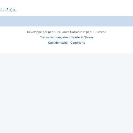
 ha 3.x) »
Développé par
phpBB
® Forum Software © phpBB Limited
Traduction française officielle
©
Qiaeru
Confidentialité
|
Conditions