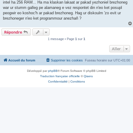
intel ha 256 RAM... Ha ma klaskan lakaat ar pakad yezhoniel brezhoneg
war ur stumm galleg pe alamaneg e vez respontet din n'eo ket posupl
peogwir eo koshoc'h ar pakad brezhoneg. Hag ur diskoulm 'zo evit ur
brezhoneger n'eo ket programmour anezhañ ?
Répondre
1 message • Page
1
sur
1
Aller
Accueil du forum
Supprimer les cookies
Fuseau horaire sur
UTC+01:00
Développé par
phpBB
® Forum Software © phpBB Limited
Traduction française officielle
©
Qiaeru
Confidentialité
|
Conditions