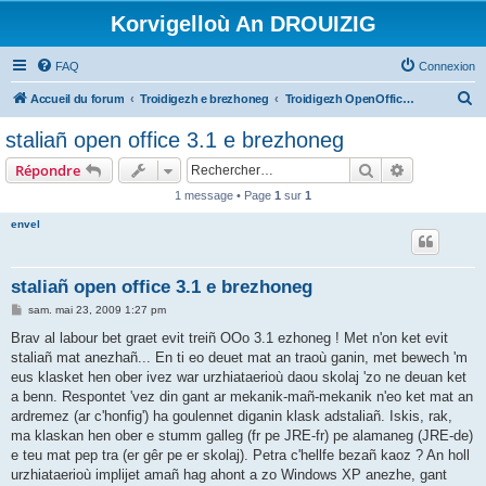
Korvigelloù An DROUIZIG
FAQ
Connexion
R
Accueil du forum
Troidigezh e brezhoneg
Troidigezh OpenOffice.org e brezhoneg (1.1.x, 2.x ha 3.x)
e
staliañ open office 3.1 e brezhoneg
c
Rechercher
Recherche 
Répondre
h
1 message • Page
1
sur
1
e
envel
r
c
h
staliañ open office 3.1 e brezhoneg
e
M
sam. mai 23, 2009 1:27 pm
e
r
s
Brav al labour bet graet evit treiñ OOo 3.1 ezhoneg ! Met n'on ket evit
s
staliañ mat anezhañ... En ti eo deuet mat an traoù ganin, met bewech 'm
a
g
eus klasket hen ober ivez war urzhiataerioù daou skolaj 'zo ne deuan ket
e
a benn. Respontet 'vez din gant ar mekanik-mañ-mekanik n'eo ket mat an
ardremez (ar c'honfig') ha goulennet diganin klask adstaliañ. Iskis, rak,
ma klaskan hen ober e stumm galleg (fr pe JRE-fr) pe alamaneg (JRE-de)
e teu mat pep tra (er gêr pe er skolaj). Petra c'hellfe bezañ kaoz ? An holl
urzhiataerioù implijet amañ hag ahont a zo Windows XP anezhe, gant