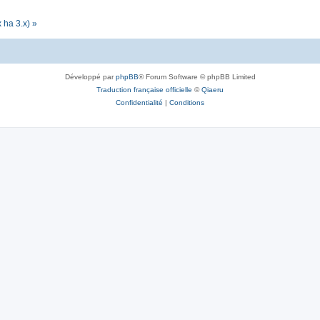
 ha 3.x) »
Développé par
phpBB
® Forum Software © phpBB Limited
Traduction française officielle
©
Qiaeru
Confidentialité
|
Conditions