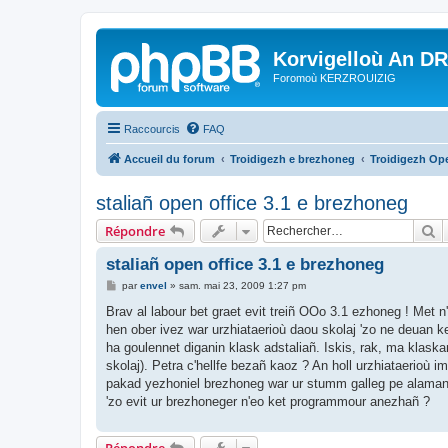
Korvigelloù An D
Foromoù KERZROUIZIG
Raccourcis
FAQ
Accueil du forum
Troidigezh e brezhoneg
Troidigezh Ope
staliañ open office 3.1 e brezhoneg
R
Répondre
staliañ open office 3.1 e brezhoneg
M
par
envel
»
sam. mai 23, 2009 1:27 pm
e
s
Brav al labour bet graet evit treiñ OOo 3.1 ezhoneg ! Met 
s
hen ober ivez war urzhiataerioù daou skolaj 'zo ne deuan k
a
g
ha goulennet diganin klask adstaliañ. Iskis, rak, ma klask
e
skolaj). Petra c'hellfe bezañ kaoz ? An holl urzhiataerioù
pakad yezhoniel brezhoneg war ur stumm galleg pe alamane
'zo evit ur brezhoneger n'eo ket programmour anezhañ ?
Répondre