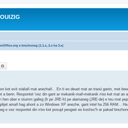
ROUIZIG
nOffice.org e brezhoneg (1.1.x, 2.x ha 3.x)
echercher
Recherche avancée
n'on ket evit staliañ mat anezhañ... En ti eo deuet mat an traoù ganin, met be
et a benn. Respontet 'vez din gant ar mekanik-mañ-mekanik n'eo ket mat an ar
an hen ober e stumm galleg (fr pe JRE-fr) pe alamaneg (JRE-de) e teu mat pep 
 implijet amañ hag ahont a zo Windows XP anezhe, gant intel ha 256 RAM... Ha
g e vez respontet din n'eo ket posupl peogwir eo koshoc'h ar pakad brezhon