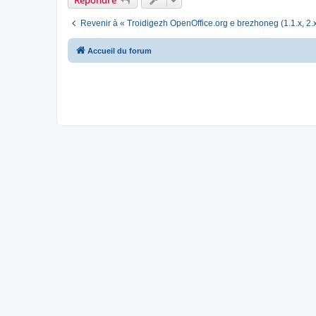
Revenir à « Troidigezh OpenOffice.org e brezhoneg (1.1.x, 2.x
Accueil du forum