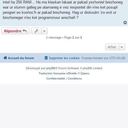
intel ha 256 RAM... Ha ma klaskan lakaat ar pakad yezhoniel brezhoneg
war ur stumm galleg pe alamaneg e vez respontet din n'eo ket posupl
peogwir eo koshoc'h ar pakad brezhoneg. Hag ur diskoulm 'zo evit ur
brezhoneger n'eo ket programmour anezhañ ?
Répondre
1 message • Page
1
sur
1
Aller
Accueil du forum
Supprimer les cookies
Fuseau horaire sur
UTC+01:00
Développé par
phpBB
® Forum Software © phpBB Limited
Traduction française officielle
©
Qiaeru
Confidentialité
|
Conditions