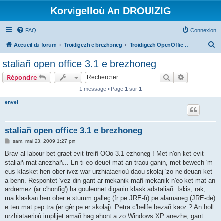
Korvigelloù An DROUIZIG
FAQ
Connexion
R
Accueil du forum
Troidigezh e brezhoneg
Troidigezh OpenOffice.org e brezhoneg (1.1.x, 2.x ha 3.x)
e
staliañ open office 3.1 e brezhoneg
c
Rechercher
Recherche 
Répondre
h
1 message • Page
1
sur
1
e
envel
r
c
h
staliañ open office 3.1 e brezhoneg
e
M
sam. mai 23, 2009 1:27 pm
e
r
s
Brav al labour bet graet evit treiñ OOo 3.1 ezhoneg ! Met n'on ket evit
s
staliañ mat anezhañ... En ti eo deuet mat an traoù ganin, met bewech 'm
a
g
eus klasket hen ober ivez war urzhiataerioù daou skolaj 'zo ne deuan ket
e
a benn. Respontet 'vez din gant ar mekanik-mañ-mekanik n'eo ket mat an
ardremez (ar c'honfig') ha goulennet diganin klask adstaliañ. Iskis, rak,
ma klaskan hen ober e stumm galleg (fr pe JRE-fr) pe alamaneg (JRE-de)
e teu mat pep tra (er gêr pe er skolaj). Petra c'hellfe bezañ kaoz ? An holl
urzhiataerioù implijet amañ hag ahont a zo Windows XP anezhe, gant