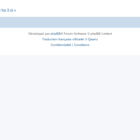
 ha 3.x) »
Développé par
phpBB
® Forum Software © phpBB Limited
Traduction française officielle
©
Qiaeru
Confidentialité
|
Conditions