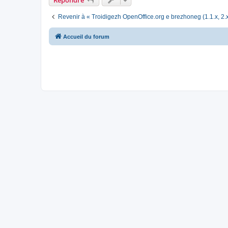
Revenir à « Troidigezh OpenOffice.org e brezhoneg (1.1.x, 2.x
Accueil du forum