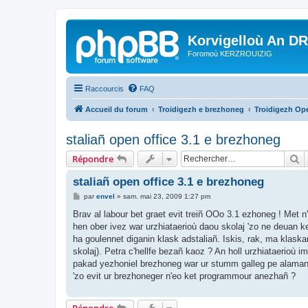
Korvigelloù An D
Foromoù KERZROUIZIG
Raccourcis
FAQ
Accueil du forum
Troidigezh e brezhoneg
Troidigezh Ope
staliañ open office 3.1 e brezhoneg
R
Répondre
staliañ open office 3.1 e brezhoneg
M
par
envel
»
sam. mai 23, 2009 1:27 pm
e
s
Brav al labour bet graet evit treiñ OOo 3.1 ezhoneg ! Met 
s
hen ober ivez war urzhiataerioù daou skolaj 'zo ne deuan k
a
g
ha goulennet diganin klask adstaliañ. Iskis, rak, ma klask
e
skolaj). Petra c'hellfe bezañ kaoz ? An holl urzhiataerioù
pakad yezhoniel brezhoneg war ur stumm galleg pe alamane
'zo evit ur brezhoneger n'eo ket programmour anezhañ ?
Répondre