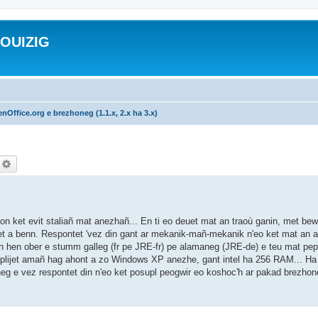
ROUIZIG
nOffice.org e brezhoneg (1.1.x, 2.x ha 3.x)
echercher
Recherche avancée
n'on ket evit staliañ mat anezhañ... En ti eo deuet mat an traoù ganin, met be
et a benn. Respontet 'vez din gant ar mekanik-mañ-mekanik n'eo ket mat an ar
an hen ober e stumm galleg (fr pe JRE-fr) pe alamaneg (JRE-de) e teu mat pep 
 implijet amañ hag ahont a zo Windows XP anezhe, gant intel ha 256 RAM... Ha
g e vez respontet din n'eo ket posupl peogwir eo koshoc'h ar pakad brezhon