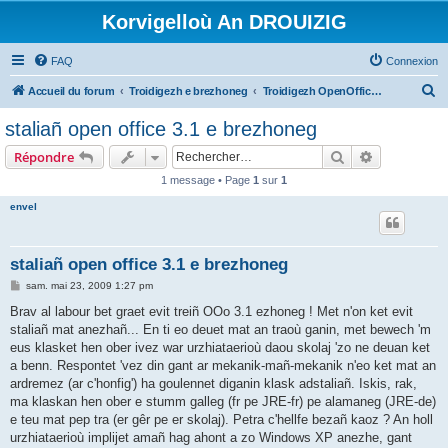
Korvigelloù An DROUIZIG
FAQ
Connexion
R
Accueil du forum
Troidigezh e brezhoneg
Troidigezh OpenOffice.org e brezhoneg (1.1.x, 2.x ha 3.x)
e
staliañ open office 3.1 e brezhoneg
c
Rechercher
Recherche 
Répondre
h
1 message • Page
1
sur
1
e
envel
r
c
h
staliañ open office 3.1 e brezhoneg
e
M
sam. mai 23, 2009 1:27 pm
e
r
s
Brav al labour bet graet evit treiñ OOo 3.1 ezhoneg ! Met n'on ket evit
s
staliañ mat anezhañ... En ti eo deuet mat an traoù ganin, met bewech 'm
a
g
eus klasket hen ober ivez war urzhiataerioù daou skolaj 'zo ne deuan ket
e
a benn. Respontet 'vez din gant ar mekanik-mañ-mekanik n'eo ket mat an
ardremez (ar c'honfig') ha goulennet diganin klask adstaliañ. Iskis, rak,
ma klaskan hen ober e stumm galleg (fr pe JRE-fr) pe alamaneg (JRE-de)
e teu mat pep tra (er gêr pe er skolaj). Petra c'hellfe bezañ kaoz ? An holl
urzhiataerioù implijet amañ hag ahont a zo Windows XP anezhe, gant