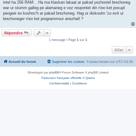
intel ha 256 RAM... Ha ma klaskan lakaat ar pakad yezhoniel brezhoneg
war ur stumm galleg pe alamaneg e vez respontet din n'eo ket posupl
peogwir eo koshoc'h ar pakad brezhoneg. Hag ur diskoulm 'zo evit ur
brezhoneger n'eo ket programmour anezhañ ?
Répondre
1 message • Page
1
sur
1
Aller
Accueil du forum
Supprimer les cookies
Fuseau horaire sur
UTC+01:00
Développé par
phpBB
® Forum Software © phpBB Limited
Traduction française officielle
©
Qiaeru
Confidentialité
|
Conditions