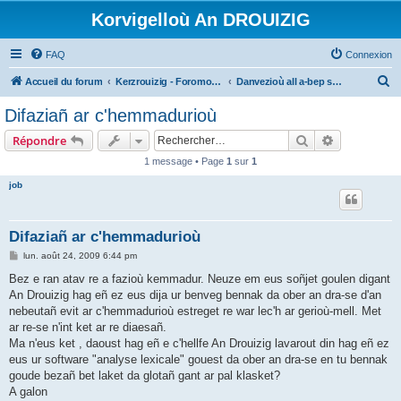
Korvigelloù An DROUIZIG
FAQ
Connexion
R
Accueil du forum
Kerzrouizig - Foromoù An Drouizig
Danvezioù all a-bep seurt
e
Difaziañ ar c'hemmadurioù
c
Rechercher
Recherche 
Répondre
h
1 message • Page
1
sur
1
e
job
r
c
h
Difaziañ ar c'hemmadurioù
e
M
lun. août 24, 2009 6:44 pm
e
r
s
Bez e ran atav re a fazioù kemmadur. Neuze em eus soñjet goulen digant
s
An Drouizig hag eñ ez eus dija ur benveg bennak da ober an dra-se d'an
a
g
nebeutañ evit ar c'hemmadurioù estreget re war lec'h ar gerioù-mell. Met
e
ar re-se n'int ket ar re diaesañ.
Ma n'eus ket , daoust hag eñ e c'hellfe An Drouizig lavarout din hag eñ ez
eus ur software "analyse lexicale" gouest da ober an dra-se en tu bennak
goude bezañ bet laket da glotañ gant ar pal klasket?
A galon