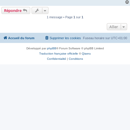
Répondre
1 message • Page
1
sur
1
Aller
Accueil du forum
Supprimer les cookies
Fuseau horaire sur
UTC+01:00
Développé par
phpBB
® Forum Software © phpBB Limited
Traduction française officielle
©
Qiaeru
Confidentialité
|
Conditions