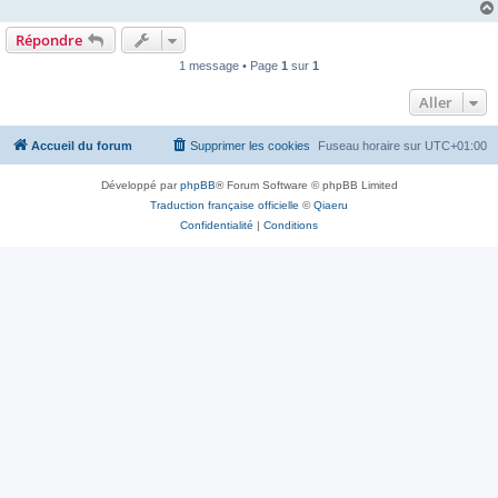
Répondre
1 message • Page
1
sur
1
Aller
Accueil du forum
Supprimer les cookies
Fuseau horaire sur
UTC+01:00
Développé par
phpBB
® Forum Software © phpBB Limited
Traduction française officielle
©
Qiaeru
Confidentialité
|
Conditions