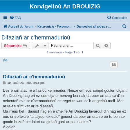
Korvigelloù An DROUIZIG
FAQ
Connexion
R
Accueil du forum
Kerzrouizig - Foromoù An Drouizig
Danvezioù all a-bep seurt
e
Difaziañ ar c'hemmadurioù
c
Rechercher
Recherche 
Répondre
h
1 message • Page
1
sur
1
e
job
r
c
h
Difaziañ ar c'hemmadurioù
e
M
lun. août 24, 2009 6:44 pm
e
r
s
Bez e ran atav re a fazioù kemmadur. Neuze em eus soñjet goulen digant
s
An Drouizig hag eñ ez eus dija ur benveg bennak da ober an dra-se d'an
a
g
nebeutañ evit ar c'hemmadurioù estreget re war lec'h ar gerioù-mell. Met
e
ar re-se n'int ket ar re diaesañ.
Ma n'eus ket , daoust hag eñ e c'hellfe An Drouizig lavarout din hag eñ ez
eus ur software "analyse lexicale" gouest da ober an dra-se en tu bennak
goude bezañ bet laket da glotañ gant ar pal klasket?
A galon