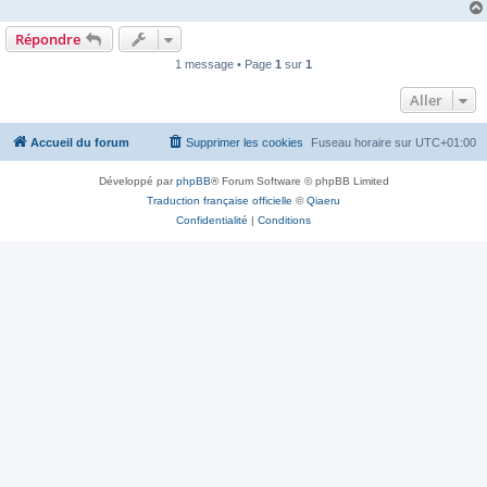
Répondre
1 message • Page
1
sur
1
Aller
Accueil du forum
Supprimer les cookies
Fuseau horaire sur
UTC+01:00
Développé par
phpBB
® Forum Software © phpBB Limited
Traduction française officielle
©
Qiaeru
Confidentialité
|
Conditions