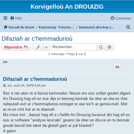
Korvigelloù An DROUIZIG
FAQ
Connexion
R
Accueil du forum
Kerzrouizig - Foromoù An Drouizig
Danvezioù all a-bep seurt
e
Difaziañ ar c'hemmadurioù
c
Rechercher
Recherche 
Répondre
h
1 message • Page
1
sur
1
e
job
r
c
h
Difaziañ ar c'hemmadurioù
e
M
lun. août 24, 2009 6:44 pm
e
r
s
Bez e ran atav re a fazioù kemmadur. Neuze em eus soñjet goulen digant
s
An Drouizig hag eñ ez eus dija ur benveg bennak da ober an dra-se d'an
a
g
nebeutañ evit ar c'hemmadurioù estreget re war lec'h ar gerioù-mell. Met
e
ar re-se n'int ket ar re diaesañ.
Ma n'eus ket , daoust hag eñ e c'hellfe An Drouizig lavarout din hag eñ ez
eus ur software "analyse lexicale" gouest da ober an dra-se en tu bennak
goude bezañ bet laket da glotañ gant ar pal klasket?
A galon