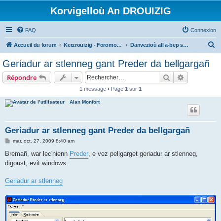
Korvigelloù An DROUIZIG
FAQ
Connexion
R
Accueil du forum
Kerzrouizig - Foromoù An Drouizig
Danvezioù all a-bep seurt
e
Geriadur ar stlenneg gant Preder da bellgargañ
c
Rechercher
Recherche 
Répondre
h
1 message • Page
1
sur
1
e
Alan Monfort
r
c
h
Geriadur ar stlenneg gant Preder da bellgargañ
e
M
mar. oct. 27, 2009 8:40 am
e
r
s
Bremañ, war lec'hienn
Preder
, e vez pellgarget geriadur ar stlenneg,
s
digoust, evit windows.
a
g
e
Geriadur ar stlenneg