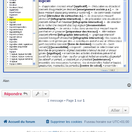
Alan
Répondre
1 message • Page
1
sur
1
Aller
Accueil du forum
Supprimer les cookies
Fuseau horaire sur
UTC+01:00