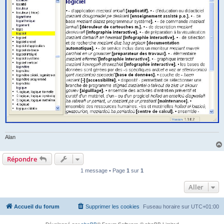
Alan
Répondre
1 message • Page
1
sur
1
Aller
Accueil du forum
Supprimer les cookies
Fuseau horaire sur
UTC+01:00