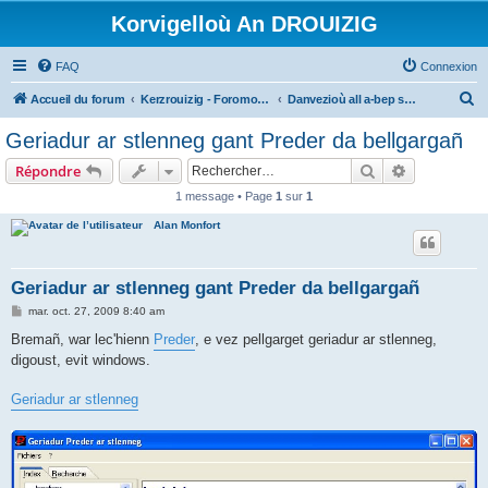
Korvigelloù An DROUIZIG
FAQ
Connexion
R
Accueil du forum
Kerzrouizig - Foromoù An Drouizig
Danvezioù all a-bep seurt
e
Geriadur ar stlenneg gant Preder da bellgargañ
c
Rechercher
Recherche 
Répondre
h
1 message • Page
1
sur
1
e
Alan Monfort
r
c
h
Geriadur ar stlenneg gant Preder da bellgargañ
e
M
mar. oct. 27, 2009 8:40 am
e
r
s
Bremañ, war lec'hienn
Preder
, e vez pellgarget geriadur ar stlenneg,
s
digoust, evit windows.
a
g
e
Geriadur ar stlenneg